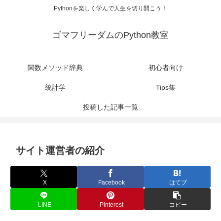
Pythonを楽しく学んで人生を切り開こう！
ゴマフリーダムのPython教室
関数メソッド辞典
初心者向け
統計学
Tips集
投稿した記事一覧
サイト運営者の紹介
X
Facebook
はてブ
LINE
Pinterest
コピー