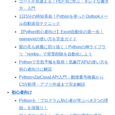
コードが見違える！PEP 8に学ぶ「キレイな書き
方」入門
1日5分の時短革命！Pythonを使ったOutlookメー
ル自動送信テクニック
【Python初心者向け】Excel自動化の第一歩！
openpyxlの使い方を完全ガイド
髪の毛も綺麗に切り抜く！Pythonの神ライブラ
リ『rembg』で背景削除を自動化しよう
Pythonで天気予報を取得！気象庁APIの使い方を
初心者向けに解説
Python×ZipCloud API入門：郵便番号検索から
CSV処理・アプリ作成まで完全解説
初心者向け
Pythonを「プログラム初心者が学ぶべき3つの理
由」を深掘り！