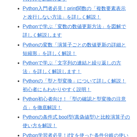
Python入門者必見！print関数の「複数要素表示
と改行しない方法」を詳しく解説！
Pythonで学ぶ「変数の数値更新方法」を図解で
詳しく解説します
Pythonの変数「演算子ごとの数値更新の詳細と
短縮形」を詳しく解説！
Pythonで学ぶ「文字列の連結と繰り返しの方
法」を詳しく解説します！
Pythonの「型と型変換」について詳しく解説！
初心者にもわかりやすく説明！
Python初心者向け！「型の確認と型変換の注意
点」を徹底解説！
Pythonの条件式 bool型(真偽値型)と比較演算子の
使い方を解説！
Python学習者必見！if文を使った条件分岐の使い