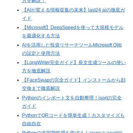
方を解説！
【AIが変える情報収集の未来】last24 aiの徹底ガ
イド
【Microsoft】DeepSpeedを使って大規模モデル
を最適化する方法
AIを活用した投資リサーチツールMicrosoft Qlib
の設定と使用方法
【LongWriter完全ガイド】長文生成ツールの使い
方を徹底解説
【FaceSwapの完全ガイド】インストールから顔
交換まで徹底解説
Pythonのインポート文を自動整理！isortの完全
ガイド
PythonでQRコードを簡単生成！カスタマイズも
自由自在
Pythonの非同期処理を学ぼう！asyncとawaitの