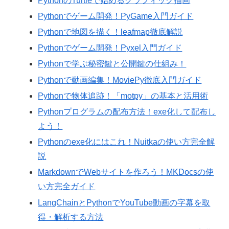
PythonのTurtleで始めるグラフィック描画
Pythonでゲーム開発！PyGame入門ガイド
Pythonで地図を描く！leafmap徹底解説
Pythonでゲーム開発！Pyxel入門ガイド
Pythonで学ぶ秘密鍵と公開鍵の仕組み！
Pythonで動画編集！MoviePy徹底入門ガイド
Pythonで物体追跡！「motpy」の基本と活用術
Pythonプログラムの配布方法！exe化して配布し
よう！
Pythonのexe化にはこれ！Nuitkaの使い方完全解
説
MarkdownでWebサイトを作ろう！MKDocsの使
い方完全ガイド
LangChainとPythonでYouTube動画の字幕を取
得・解析する方法