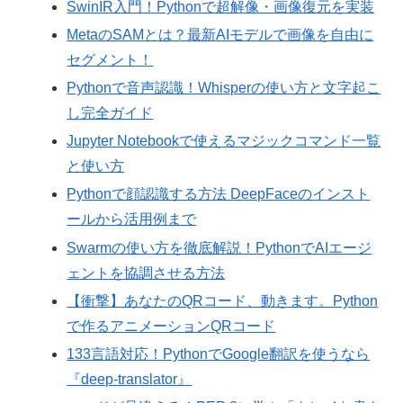
SwinIR入門！Pythonで超解像・画像復元を実装
MetaのSAMとは？最新AIモデルで画像を自由に
セグメント！
Pythonで音声認識！Whisperの使い方と文字起こ
し完全ガイド
Jupyter Notebookで使えるマジックコマンド一覧
と使い方
Pythonで顔認識する方法 DeepFaceのインスト
ールから活用例まで
Swarmの使い方を徹底解説！PythonでAIエージ
ェントを協調させる方法
【衝撃】あなたのQRコード、動きます。Python
で作るアニメーションQRコード
133言語対応！PythonでGoogle翻訳を使うなら
『deep-translator』