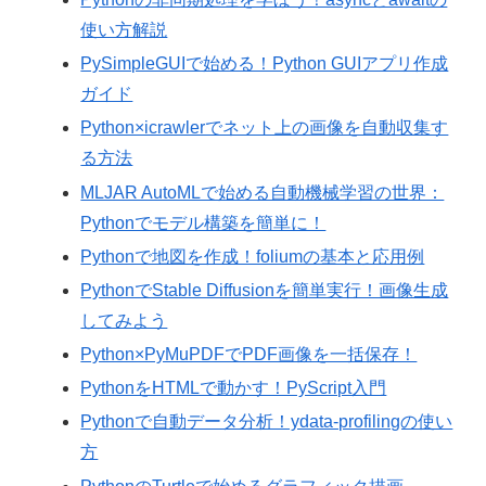
使い方解説
PySimpleGUIで始める！Python GUIアプリ作成
ガイド
Python×icrawlerでネット上の画像を自動収集す
る方法
MLJAR AutoMLで始める自動機械学習の世界：
Pythonでモデル構築を簡単に！
Pythonで地図を作成！foliumの基本と応用例
PythonでStable Diffusionを簡単実行！画像生成
してみよう
Python×PyMuPDFでPDF画像を一括保存！
PythonをHTMLで動かす！PyScript入門
Pythonで自動データ分析！ydata-profilingの使い
方