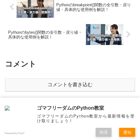
Pythonのbreakpoint()関数の全引数・戻り
値・具体的な使用例を解説！
Pythonのbytes()関数の全引数・戻り値・
具体的な使用例を解説！
コメント
コメントを書き込む
達人に学ぶDB設計 徹底指南書
ゴマフリーダムのPython教室
ゴマフリーダムのPython教室から最新情報を受
け取りましょう！
拒否
通知
Powered by Push7
メニュー
ホーム
検索
トップ
サイドバー