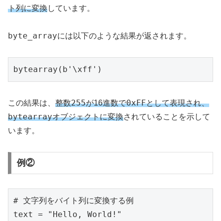
ト列に変換
しています。
byte_array
には以下のような結果が返されます。
bytearray(b'\xff')
255
0xFF
この結果は、
整数
が16進数で
として表現され、
bytearray
オブジェクトに変換
されていることを示して
います。
例②
# 文字列をバイト列に変換する例

text = "Hello, World!"
