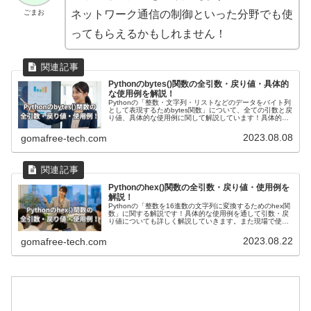
ごまお
ネットワーク通信の制御といった分野でも使
ってもらえるかもしれません！
Pythonのbytes()関数の全引数・戻り値・具体的
な使用例を解説！
Pythonの「整数・文字列・リストなどのデータをバイト列
として表現するためbytes関数」について、全ての引数と戻
り値、具体的な使用例に関して解説しています！具体的な
使用例として、整数や文字列、リストをbytearray関数を使
ってバイト列に変換する方法や応用例を紹介しています。
2023.08.08
gomafree-tech.com
Pythonのhex()関数の全引数・戻り値・使用例を
解説！
Pythonの「整数を16進数の文字列に変換するためのhex関
数」に関する解説です！具体的な使用例を通して引数・戻
り値についても詳しく解説していきます。また現場で使え
る関数の応用使用例も紹介しています！データのバイト表
現の確認やデバッグ時に役立ちます。
2023.08.22
gomafree-tech.com