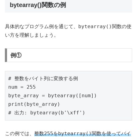
bytearray()関数の例
bytearray()
具体的なプログラム例を通じて、
関数の使
い方を理解しましょう。
例①
# 整数をバイト列に変換する例

num = 255

byte_array = bytearray([num])

print(byte_array)

# 出力: bytearray(b'\xff')
255
bytearray()
この例では、
整数
を
関数を使ってバイ