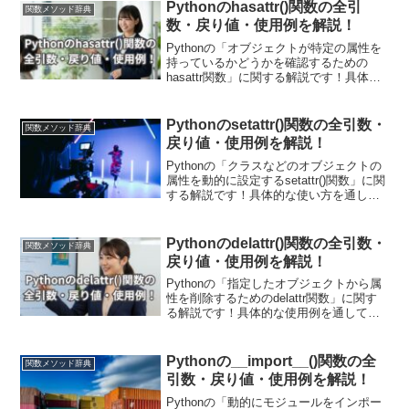
Pythonのhasattr()関数の全引
関数メソッド辞典
数・戻り値・使用例を解説！
Pythonの「オブジェクトが特定の属性を
持っているかどうかを確認するための
hasattr関数」に関する解説です！具体的
な使用例を通して引数・戻り値について
も詳しく解説していきます。また現場で
使える関数の応用使用例も紹介していま
Pythonのsetattr()関数の全引数・
関数メソッド辞典
す！動的なプログラム制御において非常
戻り値・使用例を解説！
に便利です。
Pythonの「クラスなどのオブジェクトの
属性を動的に設定するsetattr()関数」に関
する解説です！具体的な使い方を通して
引数・戻り値についても詳しく解説して
いきます。また現場で使える関数の応用
使用例も紹介しています！getattr()関数と
Pythonのdelattr()関数の全引数・
関数メソッド辞典
合わせて、さまざまな分野で使用されま
戻り値・使用例を解説！
す。
Pythonの「指定したオブジェクトから属
性を削除するためのdelattr関数」に関す
る解説です！具体的な使用例を通して引
数・戻り値についても詳しく解説してい
きます。また現場で使える関数の応用使
用例も紹介しています！メモリの使用量
Pythonの__import__()関数の全
関数メソッド辞典
を削減する際に用います。
引数・戻り値・使用例を解説！
Pythonの「動的にモジュールをインポー