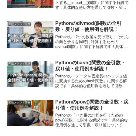
トする__import__()関数」に関する解説で
す！具体的な使い方を通して引数・戻り
値についても詳しく解説していきます。
引数を活用することで、特定の属性のイ
ンポートや相対インポートなど、さまざ
Pythonのdivmod()関数の全引
関数メソッド辞典
まな用途に対応可能です。現場で使える
数・戻り値・使用例を解説！
関数の応用使用例も紹介しています！
Pythonの「2つの数値を受け取り、それら
の商と余りを同時に計算するための
divmod関数」に関する解説です！具体的
な使用例を通して引数・戻り値について
も詳しく解説していきます。また現場で
使える関数の応用使用例も紹介していま
Pythonのhash()関数の全引数・
関数メソッド辞典
す！単位の変換やデータのまとめ方の決
戻り値・使用例を解説！
定などでよく用います。
Pythonの「データを固定長のハッシュ値
に変換するためのhash関数」に関する解
説です！具体的な使用例を通して引数・
戻り値についても詳しく解説していきま
す。また現場で使える関数の応用使用例
も紹介しています！データの一意性を確
Pythonのpow()関数の全引数・戻
関数メソッド辞典
保する場面や、効率的なデータの管理で
り値・使用例を解説！
用います。
Pythonの「べき乗の計算を行うための
pow()関数」に関する解説です！具体的な
使用例を通して引数・戻り値についても
詳しく解説していきます。また現場で使
える関数の応用使用例も紹介していま