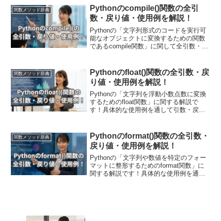
す！pow()関数を用いて数理処理に応用し
Pythonのcompile()関数の全引
関数メソッド辞典
てみましょう！
数・戻り値・使用例を解説！
Pythonの「文字列形式のコードを実行可
能なオブジェクトに変換するための関数
であるcompile関数」に関して全引数・戻
り値・使用例を解説します！compile関数
はPythonコードをコンパイルしてバイト
コードや実行可能なオブジェクトを生成
Pythonのfloat()関数の全引数・戻
関数メソッド辞典
し、コードの実行を高速化したり、セキ
り値・使用例を解説！
ュリティ確保のためのコードの確認を行
う際に利用されます。
Pythonの「文字列を浮動小数点数に変換
するためのfloat関数」に関する解説で
す！具体的な使用例を通して引数・戻り
値についても詳しく解説していきます。
また現場で使える関数の応用使用例も紹
介しています！数値の解析や外部データ
Pythonのformat()関数の全引数・
関数メソッド辞典
の読み込みにおいて、数値型への変換が
戻り値・使用例を解説！
必要な場面で利用されています。
Pythonの「文字列や数値を特定のフォー
マットに整形するためのformat関数」に
関する解説です！具体的な使用例を通し
て引数・戻り値についても詳しく解説し
ていきます。また現場で使える関数の応
用使用例も紹介しています！テンプレー
トの作成やデータの整形、可読性の向上
など、さまざまな場面で利用されます。