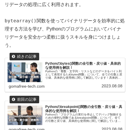
リデータの処理に広く利用されます。
bytearray()
関数を使ってバイナリデータを効率的に処
理する方法を学び、Pythonのプログラムにおいてバイナ
リデータを安全かつ柔軟に扱うスキルを身につけましょ
う。
Pythonのbytes()関数の全引数・戻り値・具体的
な使用例を解説！
Pythonの「整数・文字列・リストなどのデータをバイト列
として表現するためbytes関数」について、全ての引数と戻
り値、具体的な使用例に関して解説しています！具体的な
使用例として、整数や文字列、リストをbytearray関数を使
ってバイト列に変換する方法や応用例を紹介しています。
2023.08.08
gomafree-tech.com
Pythonのbreakpoint()関数の全引数・戻り値・具
体的な使用例を解説！
Pythonの「プログラムの実行を停止してデバッグ制御する
ための便利な関数であるbreakpoint関数」について、全て
の引数と戻り値、具体的な使用例に関して解説していま
す！デバッグを行う際に、「ブレークポイント」を設置し
プログラムの実行を一時停止してデバッガに制御を渡すこ
2023.08.08
gomafree-tech.com