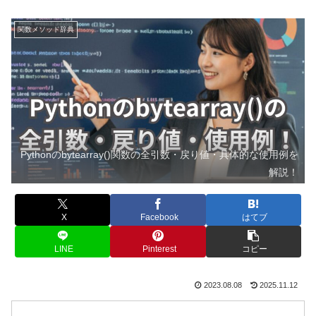
関数メソッド辞典
Pythonのbytearray()関数の全引数・戻り値・具体的な使用例を
解説！
X
Facebook
はてブ
LINE
Pinterest
コピー
2023.08.08
2025.11.12