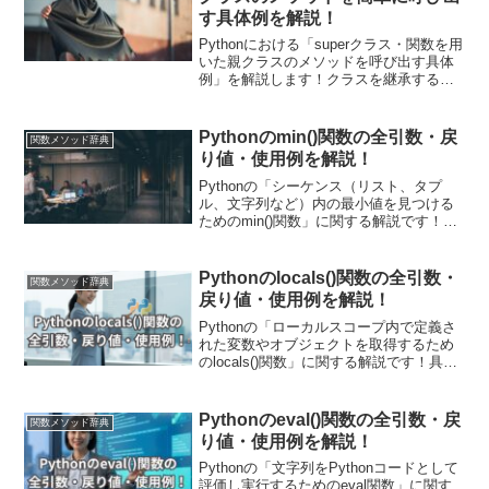
関数の応用使用例も紹介しています！
す具体例を解説！
Pythonにおける「superクラス・関数を用
いた親クラスのメソッドを呼び出す具体
例」を解説します！クラスを継承するこ
とで、既存の機能を再利用したり、新し
い機能を追加したりすることができま
す。この継承をより効果的に行うため
Pythonのmin()関数の全引数・戻
関数メソッド辞典
に、super()関数が用いられます！
り値・使用例を解説！
Pythonの「シーケンス（リスト、タプ
ル、文字列など）内の最小値を見つける
ためのmin()関数」に関する解説です！具
体的な使用例を通して引数・戻り値につ
いても詳しく解説していきます。また現
場で使える関数の応用使用例も紹介して
Pythonのlocals()関数の全引数・
関数メソッド辞典
います！データ処理やデータ分析の際に
戻り値・使用例を解説！
非常に便利です！
Pythonの「ローカルスコープ内で定義さ
れた変数やオブジェクトを取得するため
のlocals()関数」に関する解説です！具体
的な使用例を通して引数・戻り値につい
ても詳しく解説していきます。また現場
で使える関数の応用使用例も紹介してい
Pythonのeval()関数の全引数・戻
関数メソッド辞典
ます！デバッグや動的なプログラム制御
り値・使用例を解説！
において非常に有用です！
Pythonの「文字列をPythonコードとして
評価し実行するためのeval関数」に関す