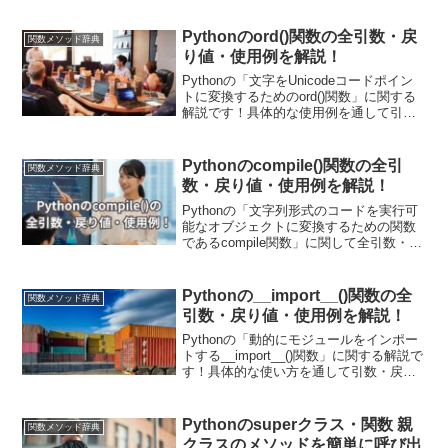
ついても詳しく解説していきます。また
現場で使える関数の応用使用例も紹介し
Pythonのord()関数の全引数・戻
関数メソッド辞典
ています！
り値・使用例を解説！
Pythonの「文字をUnicodeコードポイン
トに変換するためのord()関数」に関する
解説です！具体的な使用例を通して引
数・戻り値についても詳しく解説してい
きます。また現場で使える関数の応用使
用例も紹介しています！ord関数に文字列
Pythonのcompile()関数の全引
関数メソッド辞典
操作において多くの場面で用います。
数・戻り値・使用例を解説！
Pythonの「文字列形式のコードを実行可
能なオブジェクトに変換するための関数
であるcompile関数」に関して全引数・戻
り値・使用例を解説します！compile関数
はPythonコードをコンパイルしてバイト
コードや実行可能なオブジェクトを生成
Pythonの__import__()関数の全
関数メソッド辞典
し、コードの実行を高速化したり、セキ
引数・戻り値・使用例を解説！
ュリティ確保のためのコードの確認を行
う際に利用されます。
Pythonの「動的にモジュールをインポー
トする__import__()関数」に関する解説で
す！具体的な使い方を通して引数・戻り
値についても詳しく解説していきます。
引数を活用することで、特定の属性のイ
ンポートや相対インポートなど、さまざ
Pythonのsuperクラス・関数 親
関数メソッド辞典
まな用途に対応可能です。現場で使える
クラスのメソッドを簡単に呼び出