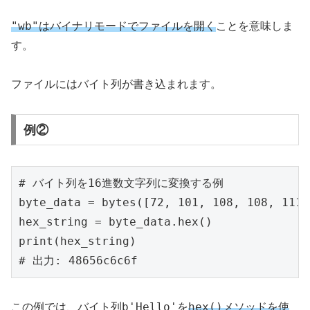
"wb"
はバイナリモードでファイルを開く
ことを意味しま
す。
ファイルにはバイト列が書き込まれます。
例②
# バイト列を16進数文字列に変換する例

byte_data = bytes([72, 101, 108, 108, 111])
hex_string = byte_data.hex()

print(hex_string)

# 出力: 48656c6c6f
b'Hello'
hex()
この例では、バイト列
を
メソッドを使