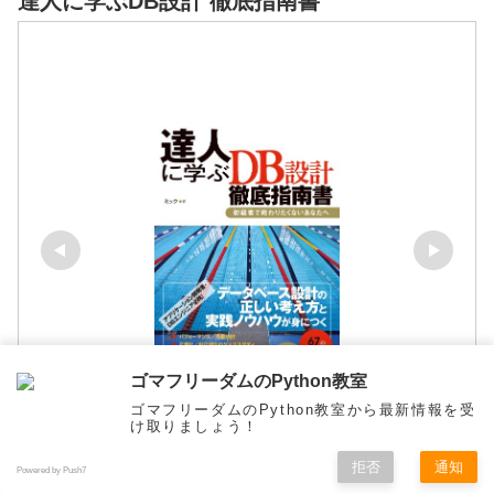
達人に学ぶDB設計 徹底指南書
ゴマフリーダムのPython教室
ゴマフリーダムのPython教室から最新情報を受
け取りましょう！
拒否
通知
Powered by Push7
達人に学ぶDB設計 徹底指南書
メニュー
ホーム
検索
トップ
サイドバー