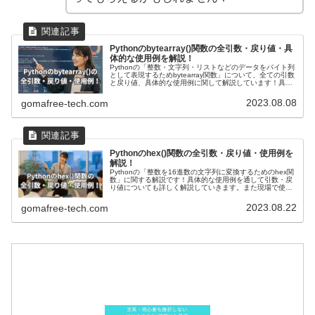
Pythonのbytearray()関数の全引数・戻り値・具
体的な使用例を解説！
Pythonの「整数・文字列・リストなどのデータをバイト列
として表現するためbytearray関数」について、全ての引数
と戻り値、具体的な使用例に関して解説しています！具体
的な使用例として、整数や文字列、リストをbytearray関数
を使ってバイト列に変換する方法や応用例を紹介していま
2023.08.08
gomafree-tech.com
す。
Pythonのhex()関数の全引数・戻り値・使用例を
解説！
Pythonの「整数を16進数の文字列に変換するためのhex関
数」に関する解説です！具体的な使用例を通して引数・戻
り値についても詳しく解説していきます。また現場で使え
る関数の応用使用例も紹介しています！データのバイト表
現の確認やデバッグ時に役立ちます。
2023.08.22
gomafree-tech.com