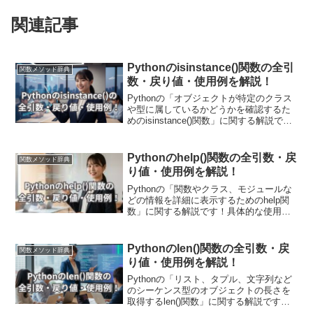
関連記事
Pythonのisinstance()関数の全引
関数メソッド辞典
数・戻り値・使用例を解説！
Pythonの「オブジェクトが特定のクラス
や型に属しているかどうかを確認するた
めのisinstance()関数」に関する解説で
す！具体的な使用例を通して引数・戻り
値についても詳しく解説していきます。
また現場で使える関数の応用使用例も紹
Pythonのhelp()関数の全引数・戻
関数メソッド辞典
介しています！条件分岐や特定の型のオ
り値・使用例を解説！
ブジェクトを処理する際に非常に役立ち
ます。
Pythonの「関数やクラス、モジュールな
どの情報を詳細に表示するためのhelp関
数」に関する解説です！具体的な使用例
を通して引数・戻り値についても詳しく
解説していきます。また現場で使える関
数の応用使用例も紹介しています！コー
Pythonのlen()関数の全引数・戻
関数メソッド辞典
ドの理解やデバッグに非常に役立つツー
り値・使用例を解説！
ルです。
Pythonの「リスト、タプル、文字列など
のシーケンス型のオブジェクトの長さを
取得するlen()関数」に関する解説です！
具体的な使用例を通して引数・戻り値に