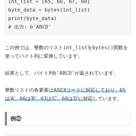
int_list = [65, 66, 67, 68]

byte_data = bytes(int_list)

print(byte_data)

# 出力: b'ABCD'
int_list
bytes()
この例では、整数のリスト
を
関数を
使ってバイト列に変換しています。
b'ABCD'
結果として、バイト列
が返されています。
65
整数リストの各要素は
ASCIIコードに対応しており、
66
67
68
は'A'、
は'B'、
は'C'、
は'D'に対応
しています。
例②