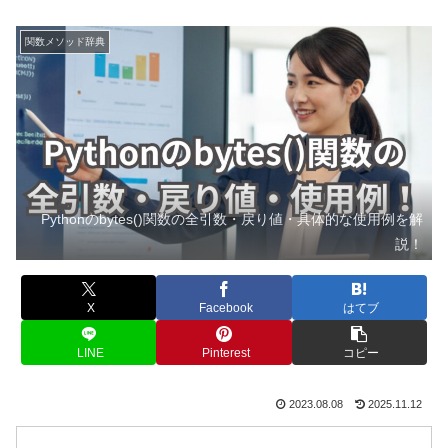
関数メソッド辞典
Pythonのbytes()関数の全引数・戻り値・具体的な使用例を解
説！
X
Facebook
はてブ
LINE
Pinterest
コピー
2023.08.08
2025.11.12