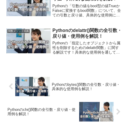
すことができ、変数の値や実行のフロー
を確認することでバグの特定や修正が容
Pythonの「引数の値をbool型の値Trueか
易になります。具体的なプログラム例を
Falseに変換するbool関数」について、全
通じて、breakpoint関数の使い方を学びま
ての引数と戻り値、具体的な使用例に関
しょう！
して解説します！具体的なプログラム例
を通じてbool関数の動作を確認し、数
値、文字列、リスト、オブジェクトなど
Pythonのdelattr()関数の全引数・
関数メソッド辞典
さまざまなデータ型に対して真偽を確認
戻り値・使用例を解説！
する方法を具体的に見ていきます！
Pythonの「指定したオブジェクトから属
性を削除するためのdelattr関数」に関す
る解説です！具体的な使用例を通して引
数・戻り値についても詳しく解説してい
きます。また現場で使える関数の応用使
用例も紹介しています！メモリの使用量
を削減する際に用います。
Pythonのbytes()関数の全引数・戻り値・
具体的な使用例を解説！
Pythonのchr()関数の全引数・戻り値・使
用例を解説！