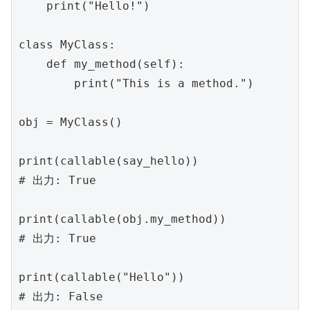
    print("Hello!")

class MyClass:

    def my_method(self):

        print("This is a method.")

obj = MyClass()

print(callable(say_hello))

# 出力: True

print(callable(obj.my_method))

# 出力: True

print(callable("Hello"))
