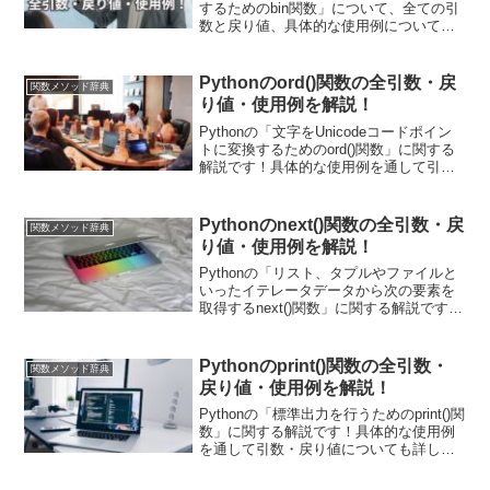
するためのbin関数」について、全ての引
数と戻り値、具体的な使用例について解
説します。bin関数を使うことでバイナリ
表現によるビット演算やバイト列の処理
に役立つことをわかりやすく具体的なコ
Pythonのord()関数の全引数・戻
関数メソッド辞典
ードを用いて説明しています。
り値・使用例を解説！
Pythonの「文字をUnicodeコードポイン
トに変換するためのord()関数」に関する
解説です！具体的な使用例を通して引
数・戻り値についても詳しく解説してい
きます。また現場で使える関数の応用使
用例も紹介しています！ord関数に文字列
Pythonのnext()関数の全引数・戻
関数メソッド辞典
操作において多くの場面で用います。
り値・使用例を解説！
Pythonの「リスト、タプルやファイルと
いったイテレータデータから次の要素を
取得するnext()関数」に関する解説です！
具体的な使用例を通して引数・戻り値に
ついても詳しく解説していきます。また
現場で使える関数の応用使用例も紹介し
Pythonのprint()関数の全引数・
関数メソッド辞典
ています！システム開発から単純なファ
戻り値・使用例を解説！
イル読み込みまで様々な場面で用いられ
ます！
Pythonの「標準出力を行うためのprint()関
数」に関する解説です！具体的な使用例
を通して引数・戻り値についても詳しく
解説していきます。また現場で使える関
数の応用使用例も紹介しています！プロ