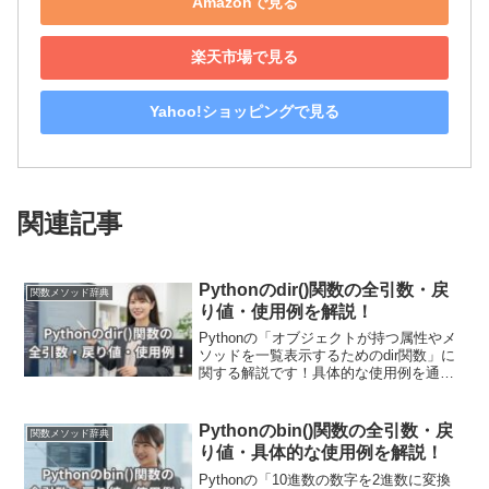
Amazonで見る
楽天市場で見る
Yahoo!ショッピングで見る
関連記事
Pythonのdir()関数の全引数・戻
関数メソッド辞典
り値・使用例を解説！
Pythonの「オブジェクトが持つ属性やメ
ソッドを一覧表示するためのdir関数」に
関する解説です！具体的な使用例を通し
て引数・戻り値についても詳しく解説し
ていきます。また現場で使える関数の応
用使用例も紹介しています！デバッグや
Pythonのbin()関数の全引数・戻
関数メソッド辞典
ドキュメンテーション作成に役立ちま
り値・具体的な使用例を解説！
す。
Pythonの「10進数の数字を2進数に変換