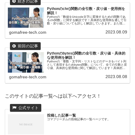
Pythonのchr()関数の全引数・戻り値・使用例を
解説！
Pythonの「数値をUnicode文字に変換するための関数であ
るchr関数」に関する解説です！具体的な使用例を通して引
数・戻り値についても詳しく解説していきます。また現場
で使える関数の応用使用例も紹介しています！
2023.08.09
gomafree-tech.com
Pythonのbytes()関数の全引数・戻り値・具体的
な使用例を解説！
Pythonの「整数・文字列・リストなどのデータをバイト列
として表現するためbytes関数」について、全ての引数と戻
り値、具体的な使用例に関して解説しています！具体的な
使用例として、整数や文字列、リストをbytearray関数を使
ってバイト列に変換する方法や応用例を紹介しています。
2023.08.08
gomafree-tech.com
このサイトの記事一覧へは以下へアクセス！
投稿した記事一覧
ゴマフリーダムの投稿記事の一覧ページです。