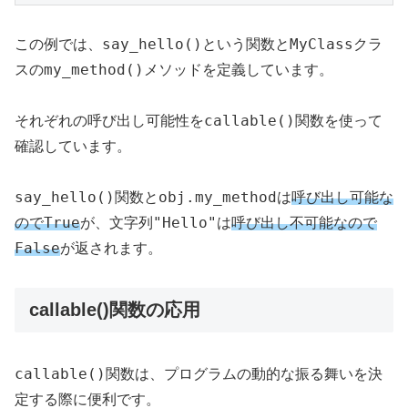
say_hello()
MyClass
この例では、
という関数と
クラ
my_method()
スの
メソッドを定義しています。
callable()
それぞれの呼び出し可能性を
関数を使って
確認しています。
say_hello()
obj.my_method
関数と
は
呼び出し可能な
True
"Hello"
ので
が、文字列
は
呼び出し不可能なので
False
が返されます。
callable()関数の応用
callable()
関数は、プログラムの動的な振る舞いを決
定する際に便利です。