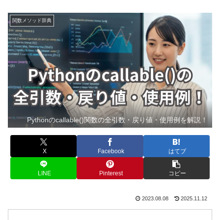
関数メソッド辞典
Pythonのcallable()関数の全引数・戻り値・使用例を解説！
X
Facebook
はてブ
LINE
Pinterest
コピー
2023.08.08
2025.11.12