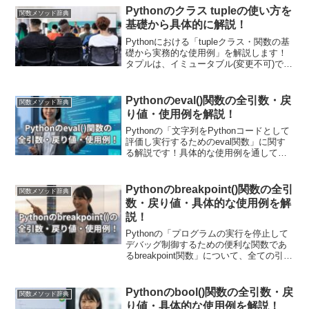
グレスバーの作成やデバックでも使えま
Pythonのクラス tupleの使い方を
関数メソッド辞典
すよ！
基礎から具体的に解説！
Pythonにおける「tupleクラス・関数の基
礎から実務的な使用例」を解説します！
タプルは、イミュータブル(変更不可)であ
りながら多様なデータ型を含むことがで
きる便利なデータ構造です。tuple() 関数
を使用することで、リストや文字列など
Pythonのeval()関数の全引数・戻
関数メソッド辞典
のイテラブルを簡単にタプルに変換でき
り値・使用例を解説！
ます。
Pythonの「文字列をPythonコードとして
評価し実行するためのeval関数」に関す
る解説です！具体的な使用例を通して引
数・戻り値についても詳しく解説してい
きます。また現場で使える関数の応用使
用例も紹介しています！動的なプログラ
Pythonのbreakpoint()関数の全引
関数メソッド辞典
ム実行や計算、式の評価が迅速に行えま
数・戻り値・具体的な使用例を解
す！
説！
Pythonの「プログラムの実行を停止して
デバッグ制御するための便利な関数であ
るbreakpoint関数」について、全ての引数
と戻り値、具体的な使用例に関して解説
しています！デバッグを行う際に、「ブ
レークポイント」を設置しプログラムの
Pythonのbool()関数の全引数・戻
関数メソッド辞典
実行を一時停止してデバッガに制御を渡
り値・具体的な使用例を解説！