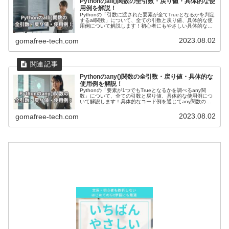
Pythonのall()関数の全引数・戻り値・具体的な使
用例を解説！
Pythonの「引数に渡された要素が全てTrueとなるかを判定
するall関数」について、全ての引数と戻り値、具体的な使
用例について解説します！初心者にもやさしい具体的なコ
ード例を通じて解説します。応用例として特定の条件を満
たすかどうかを一括してチェックする方法を具体的なコー
2023.08.02
gomafree-tech.com
ドを通じて紹介します！
Pythonのany()関数の全引数・戻り値・具体的な
使用例を解説！
Pythonの「要素が1つでもTrueとなるかを調べるany関
数」について、全ての引数と戻り値、具体的な使用例につ
いて解説します！具体的なコード例を通じてany関数の使
い方を理解しやすく解説しており、初心者でも取り組みや
すいです。応用例として、特定の条件を満たす要素を含ん
2023.08.02
gomafree-tech.com
でいるかを一括してチェックするコードも紹介していま
す！