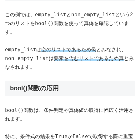
empty_list
non_empty_list
この例では、
と
という2
bool()
つのリストを
関数を使って真偽を確認していま
す。
empty_list
は
空のリストであるため偽
とみなされ、
non_empty_list
は
要素を含むリストであるため真
とみ
なされます。
bool()関数の応用
bool()
関数は、条件判定や真偽値の取得に幅広く活用さ
れます。
True
False
特に、条件式の結果を
か
で取得する際に重宝