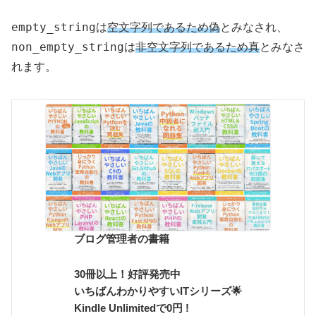
empty_string
は
空文字列であるため偽
とみなされ、
non_empty_string
は
非空文字列であるため真
とみなさ
れます。
ブログ管理者の書籍
30冊以上！好評発売中
いちばんわかりやすいITシリーズ🌟
Kindle Unlimitedで0円 !