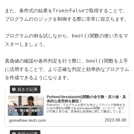
True
False
また、条件式の結果を
か
で取得することで、
プログラムのロジックを制御する際に非常に役立ちます。
bool()
プログラムの例を試しながら、
関数の使い方をマ
スターしましょう。
bool()
真偽値の確認や条件判定を行う際に、
関数を上手
に活用することで、より正確な判定と効率的なプログラム
を作成できるようになります。
Pythonのbreakpoint()関数の全引数・戻り値・具
体的な使用例を解説！
Pythonの「プログラムの実行を停止してデバッグ制御する
ための便利な関数であるbreakpoint関数」について、全て
の引数と戻り値、具体的な使用例に関して解説していま
す！デバッグを行う際に、「ブレークポイント」を設置し
プログラムの実行を一時停止してデバッガに制御を渡すこ
2023.08.08
gomafree-tech.com
とができ、変数の値や実行のフローを確認することでバグ
の特定や修正が容易になります。具体的なプログラム例を
通じて、breakpoint関数の使い方を学びましょう！