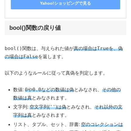
Yahoo!ショッピングで見る
bool()関数の戻り値
bool()
True
関数は、与えられた値が
真の場合は
を、偽
False
の場合は
を返します。
以下のようなルールに従って真偽を判定します。
0
0.0
数値:
や
などの数値は偽
とみなされ、
その他の
数値は真
とみなされます。
''
文字列:
空文字列(
)は偽
とみなされ、
それ以外の文
字列は真
とみなされます。
リスト、タプル、セット、辞書:
空のコレクションは