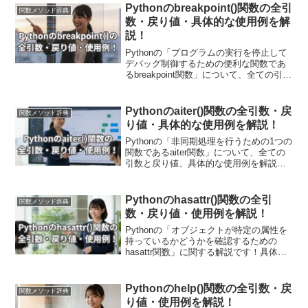
に役立つことをわかりやすく具体的なコ
Pythonのbreakpoint()関数の全引
関数メソッド辞典
ードを用いて説明しています。
数・戻り値・具体的な使用例を解
説！
Pythonの「プログラムの実行を停止して
デバッグ制御するための便利な関数であ
るbreakpoint関数」について、全ての引数
と戻り値、具体的な使用例に関して解説
しています！デバッグを行う際に、「ブ
レークポイント」を設置しプログラムの
Pythonのaiter()関数の全引数・戻
関数メソッド辞典
実行を一時停止してデバッガに制御を渡
り値・具体的な使用例を解説！
すことができ、変数の値や実行のフロー
を確認することでバグの特定や修正が容
Pythonの「非同期処理を行うための1つの
易になります。具体的なプログラム例を
関数であるaiter関数」について、全ての
通じて、breakpoint関数の使い方を学びま
引数と戻り値、具体的な使用例を解説し
しょう！
ます！非同期処理と組み合わせるために
非同期ジェネレーターを使う方法や、
aiter関数の構文、戻り値について具体的
Pythonのhasattr()関数の全引
関数メソッド辞典
なコード例を交えながら解説しており、
数・戻り値・使用例を解説！
処理のイメージをつかんでいただけま
す！
Pythonの「オブジェクトが特定の属性を
持っているかどうかを確認するための
hasattr関数」に関する解説です！具体的
な使用例を通して引数・戻り値について
も詳しく解説していきます。また現場で
使える関数の応用使用例も紹介していま
Pythonのhelp()関数の全引数・戻
関数メソッド辞典
す！動的なプログラム制御において非常
り値・使用例を解説！
に便利です。