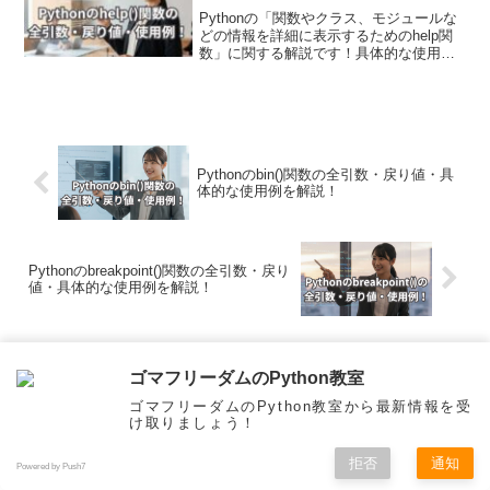
Pythonの「関数やクラス、モジュールな
どの情報を詳細に表示するためのhelp関
数」に関する解説です！具体的な使用例
を通して引数・戻り値についても詳しく
解説していきます。また現場で使える関
数の応用使用例も紹介しています！コー
ドの理解やデバッグに非常に役立つツー
ルです。
Pythonのbin()関数の全引数・戻り値・具
体的な使用例を解説！
Pythonのbreakpoint()関数の全引数・戻り
値・具体的な使用例を解説！
コメント
ゴマフリーダムのPython教室
ゴマフリーダムのPython教室から最新情報を受
け取りましょう！
コメントを書き込む
拒否
通知
Powered by Push7
メニュー
ホーム
検索
トップ
サイドバー