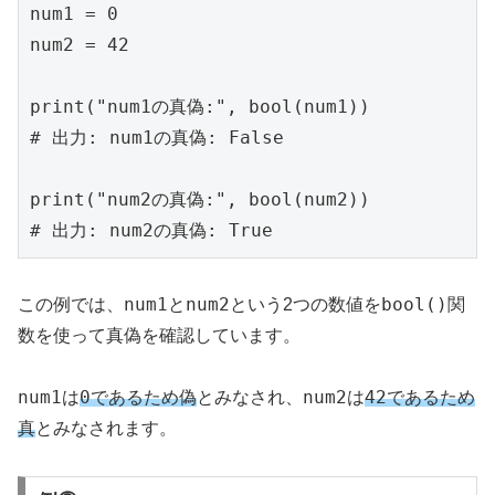
num1 = 0

num2 = 42

print("num1の真偽:", bool(num1))

# 出力: num1の真偽: False

print("num2の真偽:", bool(num2))

num1
num2
bool()
この例では、
と
という2つの数値を
関
数を使って真偽を確認しています。
num1
0
num2
42
は
であるため偽
とみなされ、
は
であるため
真
とみなされます。