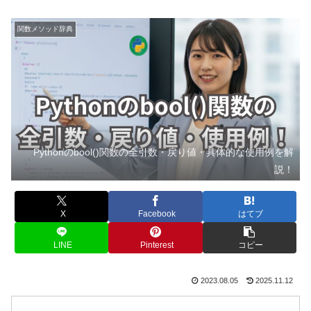
関数メソッド辞典
Pythonのbool()関数の全引数・戻り値・具体的な使用例を解
説！
X
Facebook
はてブ
LINE
Pinterest
コピー
2023.08.05
2025.11.12