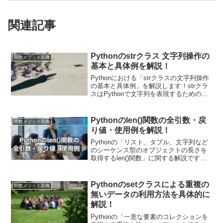
関連記事
Pythonのstrクラス 文字列操作の
関数メソッド辞典
基本と具体例を解説！
Pythonにおける「strクラスの文字列操作
の基本と具体例」を解説します！strクラ
スはPythonで文字列を表現するためのク
ラスであり、文字列の作成、操作、変換
など様々な機能を提供しています。文字
列操作はPythonプログラミングにおいて
Pythonのlen()関数の全引数・戻
関数メソッド辞典
不可欠なスキルです！
り値・使用例を解説！
Pythonの「リスト、タプル、文字列など
のシーケンス型のオブジェクトの長さを
取得するlen()関数」に関する解説です！
具体的な使用例を通して引数・戻り値に
ついても詳しく解説していきます。また
現場で使える関数の応用使用例も紹介し
Pythonのsetクラスによる重複の
関数メソッド辞典
ています！
無いデータの利用方法を具体的に
解説！
Pythonの「一意な要素のコレクションを