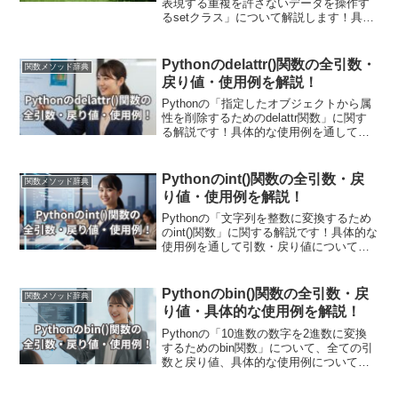
表現する重複を許さないデータを操作す
るsetクラス」について解説します！具体
的な使い方を通して詳しく解説していき
ます。また現場で使える関数の応用使用
例も紹介しています！重複を除いた要素
Pythonのdelattr()関数の全引数・
関数メソッド辞典
を取得やデータのフィルタリングにも使
戻り値・使用例を解説！
えます！
Pythonの「指定したオブジェクトから属
性を削除するためのdelattr関数」に関す
る解説です！具体的な使用例を通して引
数・戻り値についても詳しく解説してい
きます。また現場で使える関数の応用使
用例も紹介しています！メモリの使用量
Pythonのint()関数の全引数・戻
関数メソッド辞典
を削減する際に用います。
り値・使用例を解説！
Pythonの「文字列を整数に変換するため
のint()関数」に関する解説です！具体的な
使用例を通して引数・戻り値についても
詳しく解説していきます。また現場で使
える関数の応用使用例も紹介していま
す！数値計算やユーザーからの入力処理
Pythonのbin()関数の全引数・戻
関数メソッド辞典
において非常に有用です。
り値・具体的な使用例を解説！
Pythonの「10進数の数字を2進数に変換
するためのbin関数」について、全ての引
数と戻り値、具体的な使用例について解
説します。bin関数を使うことでバイナリ
表現によるビット演算やバイト列の処理