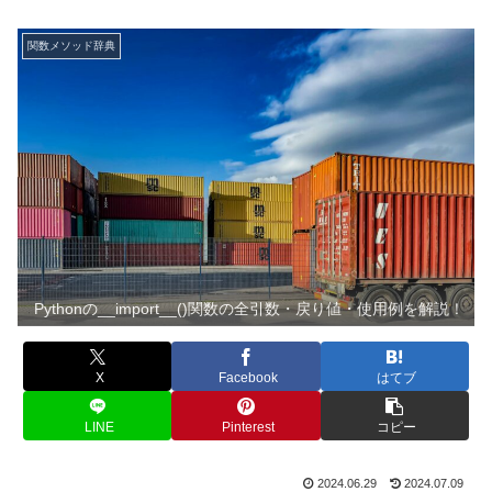
関数メソッド辞典
Pythonの__import__()関数の全引数・戻り値・使用例を解説！
X
Facebook
はてブ
LINE
Pinterest
コピー
2024.06.29
2024.07.09