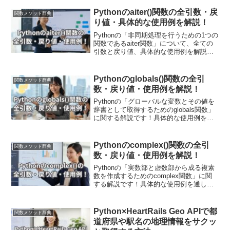
いきます。また現場で使える関数の応用
使用例も紹介しています！動的なコード
Pythonのaiter()関数の全引数・戻
関数メソッド辞典
生成や実行が必要な場面でよく用いま
り値・具体的な使用例を解説！
す！
Pythonの「非同期処理を行うための1つの
関数であるaiter関数」について、全ての
引数と戻り値、具体的な使用例を解説し
ます！非同期処理と組み合わせるために
非同期ジェネレーターを使う方法や、
aiter関数の構文、戻り値について具体的
Pythonのglobals()関数の全引
関数メソッド辞典
なコード例を交えながら解説しており、
数・戻り値・使用例を解説！
処理のイメージをつかんでいただけま
す！
Pythonの「グローバルな変数とその値を
辞書として取得するためのglobals関数」
に関する解説です！具体的な使用例を通
して引数・戻り値についても詳しく解説
していきます。また現場で使える関数の
応用使用例も紹介しています！デバッグ
Pythonのcomplex()関数の全引
関数メソッド辞典
や動的なプログラム作成時に、変数の内
数・戻り値・使用例を解説！
容を確認したり変数の一覧を取得したり
する際に有用です。
Pythonの「実数部と虚数部から成る複素
数を作成するためのcomplex関数」に関
する解説です！具体的な使用例を通して
引数・戻り値についても詳しく解説して
いきます。また現場で使える関数の応用
使用例も紹介しています！
Python×HeartRails Geo APIで都
関数メソッド辞典
道府県や駅名の地理情報をサクッ