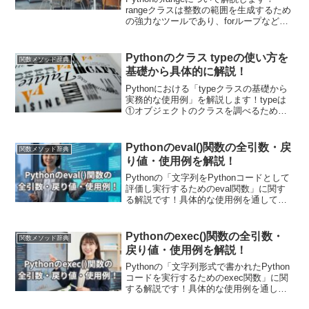
rangeクラスは整数の範囲を生成するため
の強力なツールであり、forループなどで
の利用が一般的です。具体的なプログラ
ムを見ながら初心者でも分かりやすく解
説しています！
Pythonのクラス typeの使い方を
関数メソッド辞典
基礎から具体的に解説！
Pythonにおける「typeクラスの基礎から
実務的な使用例」を解説します！typeは
①オブジェクトのクラスを調べるための
使用 ②動的に新しいクラスを作成する際
に用います。動的クラス生成は、応用的
に動的なシステムやデータ駆動型アプリ
Pythonのeval()関数の全引数・戻
関数メソッド辞典
ケーションで非常に有効です！
り値・使用例を解説！
Pythonの「文字列をPythonコードとして
評価し実行するためのeval関数」に関す
る解説です！具体的な使用例を通して引
数・戻り値についても詳しく解説してい
きます。また現場で使える関数の応用使
用例も紹介しています！動的なプログラ
Pythonのexec()関数の全引数・
関数メソッド辞典
ム実行や計算、式の評価が迅速に行えま
戻り値・使用例を解説！
す！
Pythonの「文字列形式で書かれたPython
コードを実行するためのexec関数」に関
する解説です！具体的な使用例を通して
引数・戻り値についても詳しく解説して