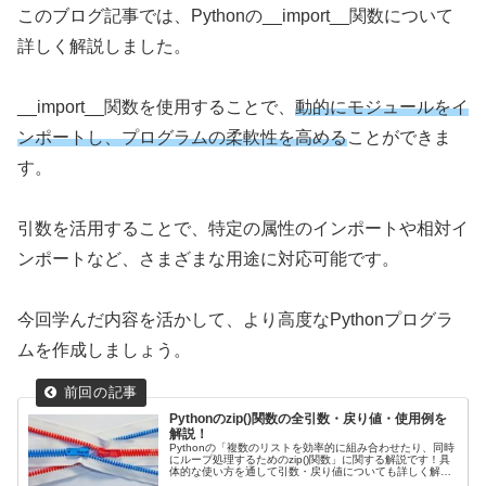
このブログ記事では、Pythonの__import__関数について
詳しく解説しました。
__import__関数を使用することで、
動的にモジュールをイ
ンポートし、プログラムの柔軟性を高める
ことができま
す。
引数を活用することで、特定の属性のインポートや相対イ
ンポートなど、さまざまな用途に対応可能です。
今回学んだ内容を活かして、より高度なPythonプログラ
ムを作成しましょう。
Pythonのzip()関数の全引数・戻り値・使用例を
解説！
Pythonの「複数のリストを効率的に組み合わせたり、同時
にループ処理するためのzip()関数」に関する解説です！具
体的な使い方を通して引数・戻り値についても詳しく解説
していきます。リストから辞書を作成する際にも用いま