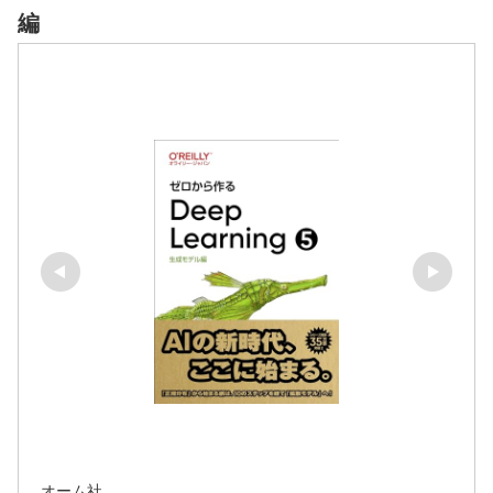
編
オーム社