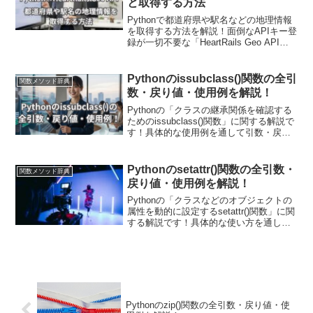
と取得する方法
Pythonで都道府県や駅名などの地理情報
を取得する方法を解説！面倒なAPIキー登
録が一切不要な「HeartRails Geo API」
を使い、コピペで動く実用的なサンプル
コード（市区町村検索、最寄り駅検索）
とともにわかりやすく紹介します。
Pythonのissubclass()関数の全引
関数メソッド辞典
数・戻り値・使用例を解説！
Pythonの「クラスの継承関係を確認する
ためのissubclass()関数」に関する解説で
す！具体的な使用例を通して引数・戻り
値についても詳しく解説していきます。
また現場で使える関数の応用使用例も紹
介しています！クラス間の階層構造を理
Pythonのsetattr()関数の全引数・
関数メソッド辞典
解するのに役立ちます。
戻り値・使用例を解説！
Pythonの「クラスなどのオブジェクトの
属性を動的に設定するsetattr()関数」に関
する解説です！具体的な使い方を通して
引数・戻り値についても詳しく解説して
いきます。また現場で使える関数の応用
使用例も紹介しています！getattr()関数と
合わせて、さまざまな分野で使用されま
す。
Pythonのzip()関数の全引数・戻り値・使