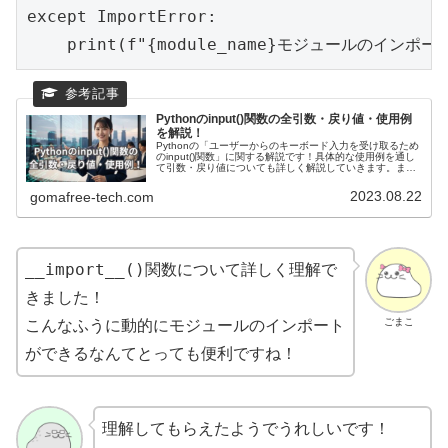
except ImportError:

    print(f"{module_name}モジュールのイン
Pythonのinput()関数の全引数・戻り値・使用例
を解説！
Pythonの「ユーザーからのキーボード入力を受け取るため
のinput()関数」に関する解説です！具体的な使用例を通し
て引数・戻り値についても詳しく解説していきます。また
現場で使える関数の応用使用例も紹介しています！ユーザ
ーとの対話的なプログラムやユーザーからの情報収集を実
2023.08.22
gomafree-tech.com
現できます。
__import__()
関数について詳しく理解で
きました！
ごまこ
こんなふうに動的にモジュールのインポート
ができるなんてとっても便利ですね！
理解してもらえたようでうれしいです！