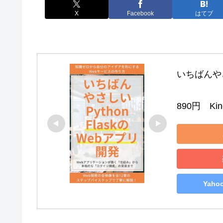
X
Facebook
はてブ
いちばんやさし
890円　Kind
Yah