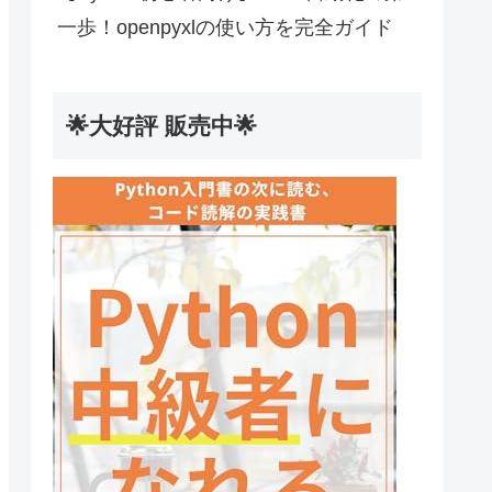
一歩！openpyxlの使い方を完全ガイド
🌟大好評 販売中🌟