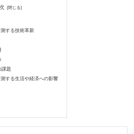
次
予測する技術革新
避
歩
の課題
予測する生活や経済への影響