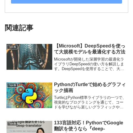
関連記事
【Microsoft】DeepSpeedを使っ
Tips集
て大規模モデルを最適化する方法
Microsoftが開発した深層学習の最適化ラ
イブラリDeepSpeedの使い方を解説しま
す。DeepSpeedを使用することで、大規
模モデルのトレーニングや推論が効率化
され、時間とリソースの節約が可能で
す！インストールから基本的な使い方、
PythonのTurtleで始めるグラフィ
Tips集
高度な機能の活用方法まで詳細に説明し
ック描画
ます。
TurtleはPython標準ライブラリの一つで、
視覚的なプログラミングを通じて、コー
ドを学びながら楽しいグラフィックやア
ニメーションを作ることができます。
Turtleの基本的な使い方から、コッホ雪片
の描画やアニメーション描画といった応
133言語対応！PythonでGoogle
Tips集
用例について詳しく見ていきましょう。
翻訳を使うなら『deep-