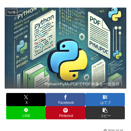
Tips集
Python×PyMuPDFでPDF画像を一括保存！
X
Facebook
はてブ
LINE
Pinterest
コピー
2024.10.31