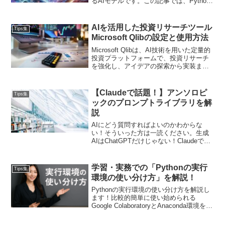
るAIモデルです。この記事では、Python
を使ってStable Diffusionを実行する手順
を解説します。また複数の画像を生成す
る応用例も紹介します。
AIを活用した投資リサーチツール
Tips集
Microsoft Qlibの設定と使用方法
Microsoft Qlibは、AI技術を用いた定量的
投資プラットフォームで、投資リサーチ
を強化し、アイデアの探索から実装まで
をサポートします。本記事では、Qlibの
インストール方法からデータの準備、基
本的な使い方、カスタマイズされた研究
【Claudeで話題！】アンソロピ
Tips集
ワークフローの構築方法までを詳細に解
ックのプロンプトライブラリを解
説します。
説
AIにどう質問すればよいのかわからな
い！そういった方は一読ください。生成
AIはChatGPTだけじゃない！Claudeで話
題になっているANTHROPIC(アンソロピ
ック)のプロンプトライブラリを使った質
問の作り方を解説します！
学習・実務での「Pythonの実行
Tips集
環境の使い分け方」を解説！
Pythonの実行環境の使い分け方を解説し
ます！比較的簡単に使い始められる
Google ColaboratoryとAnaconda環境を用
いるメリット・デメリットを説明しま
す。その上で著者がこの2つの環境をどの