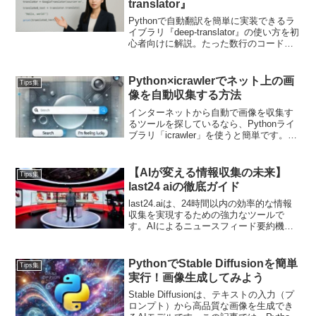
translator』
Pythonで自動翻訳を簡単に実装できるラ
イブラリ『deep-translator』の使い方を初
心者向けに解説。たった数行のコード
で、Google翻訳などの機能を無料で利用
できます。面倒なAPIキー登録なしですぐ
に試せるサンプルコード付き。
Python×icrawlerでネット上の画
Tips集
像を自動収集する方法
インターネットから自動で画像を収集す
るツールを探しているなら、Pythonライ
ブラリ「icrawler」を使うと簡単です。
GoogleやBing、Flickr、Baiduといった検
索エンジンから自動で画像を集めること
ができます。
【AIが変える情報収集の未来】
Tips集
last24 aiの徹底ガイド
last24.aiは、24時間以内の効率的な情報
収集を実現するための強力なツールで
す。AIによるニュースフィード要約機
能、ソーシャルメディア統合など、多彩
な機能を備えており、ユーザーのニーズ
に応じた情報収集をサポートします。時
PythonでStable Diffusionを簡単
Tips集
間の節約と情報の質の向上が期待でき、
実行！画像生成してみよう
ビジネスの成功に寄与すること間違いあ
りません！
Stable Diffusionは、テキストの入力（プ
ロンプト）から高品質な画像を生成でき