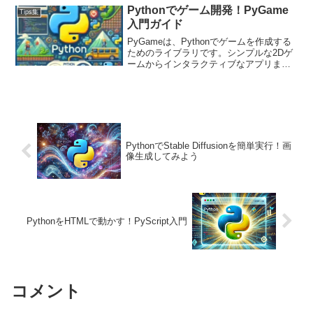
ように使い分けているのかを説明しま
Pythonでゲーム開発！PyGame
Tips集
す。
入門ガイド
PyGameは、Pythonでゲームを作成する
ためのライブラリです。シンプルな2Dゲ
ームからインタラクティブなアプリま
で、幅広いコンテンツを作成できます。
今回は、PyGameのインストールから基
本的な使い方、簡単なゲームの例と応用
例までを紹介します。
PythonでStable Diffusionを簡単実行！画
像生成してみよう
PythonをHTMLで動かす！PyScript入門
コメント