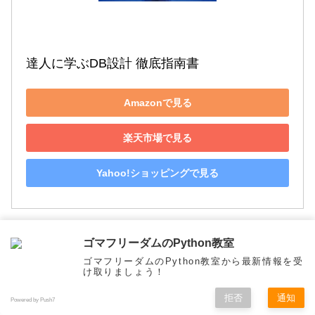
達人に学ぶDB設計 徹底指南書
Amazonで見る
楽天市場で見る
Yahoo!ショッピングで見る
最短コースでわかる ディープラーニングの
ゴマフリーダムのPython教室
ゴマフリーダムのPython教室から最新情報を受
数学
け取りましょう！
拒否
通知
Powered by Push7
メニュー
ホーム
検索
トップ
サイドバー