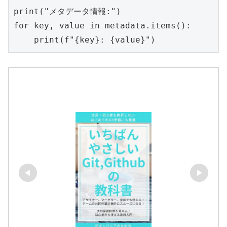
print("メタデータ情報:")

for key, value in metadata.items():

    print(f"{key}: {value}")