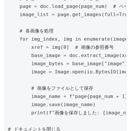
    page = doc.load_page(page_num)  # 
    image_list = page.get_images(full=
    # 各画像を処理

    for img_index, img in enumerate(image_
        xref = img[0]  # 画像の参照番号

        base_image = doc.extract_image(
        image_bytes = base_image["imag
        image = Image.open(io.BytesIO(i
        # 画像をファイルとして保存

        image_name = f"page{page_num + 1}_
        image.save(image_name)

        print(f"画像を保存しました: {image_name
# ドキュメントを閉じる
