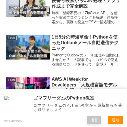
便番号検索からCSV処理・アプリ
作成まで完全解説
無料・登録不要の「ZipCloud API」を使
った実践プログラミングを解説！住所検
索から、実務で役立つCSV一括処理の自
動化、tkinterによるデスクトップアプリ
（GUI）作成までステップバイステップ
で学べます。コピペで動くコード付き！
1日5分の時短革命！Pythonを使
Tips集
ったOutlookメール自動送信テク
ニック
PythonでOutlookのメール送信を自動化し
ませんか？この記事では、コピペで使え
る簡単なコードを使って、定型メールの
送信やファイル添付を自動化する方法を
初心者向けに解説。面倒な設定は一切不
要です！
AWS AI Week for
Tips集
Developers「大規模言語モデル
(LLM) 入門」を解説
AWS AI Week for Developersにおける
ゴマフリーダムのPython教室
「大規模言語モデル (LLM) 入門」を解説
ゴマフリーダムのPython教室から最新情報を受
します！LLMの基本概念から具体的な応
け取りましょう！
用方法までを学べます。特に、AWSの
LLMサービスを使用することで、開発者
拒否
通知
が自分のプロジェクトに簡単にLLMを統
Pythonで天気予報を取得！気象
Powered by Push7
Tips集
メニュー
ホーム
検索
トップ
サイドバー
合できることが強調されています。