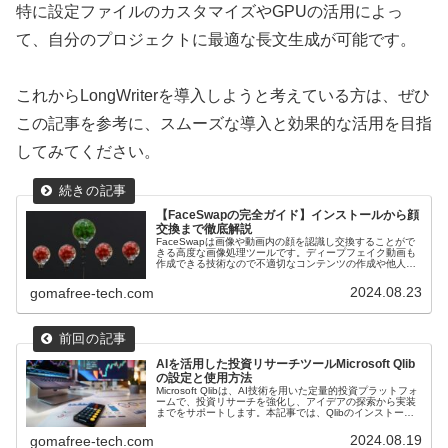
特に設定ファイルのカスタマイズやGPUの活用によっ
て、自分のプロジェクトに最適な長文生成が可能です。
これからLongWriterを導入しようと考えている方は、ぜひ
この記事を参考に、スムーズな導入と効果的な活用を目指
してみてください。
【FaceSwapの完全ガイド】インストールから顔
交換まで徹底解説
FaceSwapは画像や動画内の顔を認識し交換することがで
きる高度な画像処理ツールです。ディープフェイク動画も
作成できる技術なので不適切なコンテンツの作成や他人の
顔の無断使用を避けることが重要です。本記事では、
FaceSwapのインストールから使用方法までを詳細に解説
2024.08.23
gomafree-tech.com
します！
AIを活用した投資リサーチツールMicrosoft Qlib
の設定と使用方法
Microsoft Qlibは、AI技術を用いた定量的投資プラットフォ
ームで、投資リサーチを強化し、アイデアの探索から実装
までをサポートします。本記事では、Qlibのインストール
方法からデータの準備、基本的な使い方、カスタマイズさ
れた研究ワークフローの構築方法までを詳細に解説しま
2024.08.19
gomafree-tech.com
す。