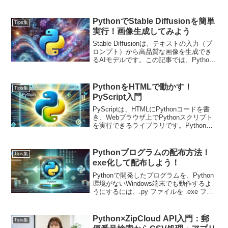
ックチェーン、暗号化やデジタル署名で
使われている技術をPythonで実装してみ
ましょう！
PythonでStable Diffusionを簡単
Tips集
実行！画像生成してみよう
Stable Diffusionは、テキストの入力（プ
ロンプト）から高品質な画像を生成でき
るAIモデルです。この記事では、Python
を使ってStable Diffusionを実行する手順
を解説します。また複数の画像を生成す
る応用例も紹介します。
PythonをHTMLで動かす！
Tips集
PyScript入門
PyScriptは、HTMLにPythonコードを書
き、Webブラウザ上でPythonスクリプト
を実行できるライブラリです。Pythonで
行っていたデータ処理やグラフ描画をブ
ラウザ上で表示できるようになります。
PyScriptの基本と応用例を紹介します。
Pythonプログラムの配布方法！
Tips集
exe化して配布しよう！
Pythonで開発したプログラムを、Python
環境がないWindows端末でも動作するよ
うにするには、.py ファイルを .exe ファ
イルに変換する方法が便利です。Python
プログラムを配布しやすい形式に変換で
き、エンドユーザーの利便性が向上しま
Python×ZipCloud API入門：郵
Tips集
す。