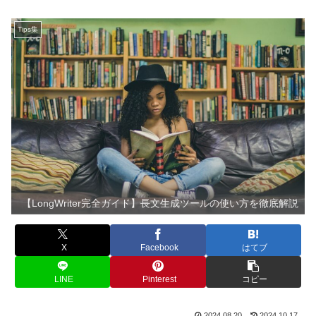
Tips集
【LongWriter完全ガイド】長文生成ツールの使い方を徹底解説
X
Facebook
はてブ
LINE
Pinterest
コピー
2024.08.20
2024.10.17