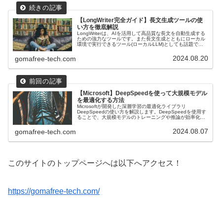
【LongWriter完全ガイド】長文生成ツールの使
い方を徹底解説
LongWriterは、AIを活用して高品質な長文を自動生成する
ための強力なツールです。また長文生成とともにローカル
環境で実行できるツール(ローカルLLM)としても話題で
す！本記事では、LongWriterのインストールからテキスト
生成の実行までの手順を詳細に解説します。
2024.08.20
gomafree-tech.com
【Microsoft】DeepSpeedを使って大規模モデル
を最適化する方法
Microsoftが開発した深層学習の最適化ライブラリ
DeepSpeedの使い方を解説します。DeepSpeedを使用す
ることで、大規模モデルのトレーニングや推論が効率化さ
れ、時間とリソースの節約が可能です！インストールから
基本的な使い方、高度な機能の活用方法まで詳細に説明し
2024.08.07
gomafree-tech.com
ます。
このサイトのトップページへは以下へアクセス！
https://gomafree-tech.com/