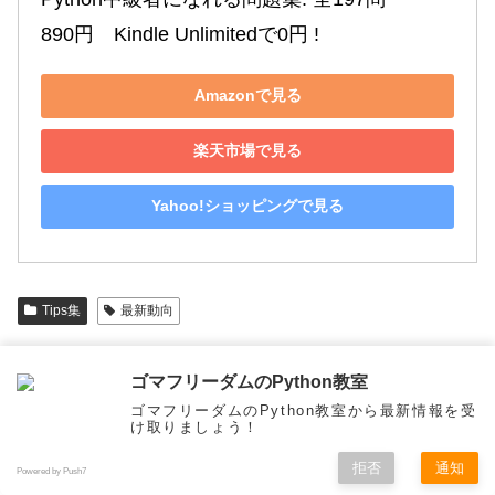
890円　Kindle Unlimitedで0円 !
Amazonで見る
楽天市場で見る
Yahoo!ショッピングで見る
Tips集
最新動向
シェアする
ゴマフリーダムのPython教室
X
Facebook
はてブ
ゴマフリーダムのPython教室から最新情報を受
け取りましょう！
LINE
Pinterest
コピー
拒否
通知
Powered by Push7
メニュー
ホーム
検索
トップ
サイドバー