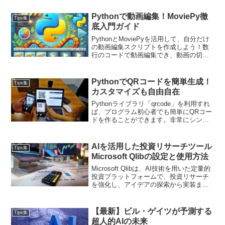
Pythonで動画編集！MoviePy徹
Tips集
底入門ガイド
PythonとMoviePyを活用して、自分だけ
の動画編集スクリプトを作成しよう！数
行のコードで動画編集でき、動画の切り
抜き、連結、テキスト追加、速度変更な
ど多機能です。プログラミングを活用し
て動画編集を効率化してみましょう！
PythonでQRコードを簡単生成！
Tips集
カスタマイズも自由自在
Pythonライブラリ「qrcode」を利用すれ
ば、プログラム初心者でも簡単にQRコー
ドを作ることができます。非常にシンプ
ルで、数行でQRコードを生成できます。
色やサイズ、エラー修正レベルなどのカ
スタマイズも簡単に行えるので、自分好
AIを活用した投資リサーチツール
Tips集
みのQRコードを作成できるのも大きな魅
Microsoft Qlibの設定と使用方法
力です。
Microsoft Qlibは、AI技術を用いた定量的
投資プラットフォームで、投資リサーチ
を強化し、アイデアの探索から実装まで
をサポートします。本記事では、Qlibの
インストール方法からデータの準備、基
本的な使い方、カスタマイズされた研究
【最新】ビル・ゲイツが予測する
Tips集
ワークフローの構築方法までを詳細に解
超人的AIの未来
説します。