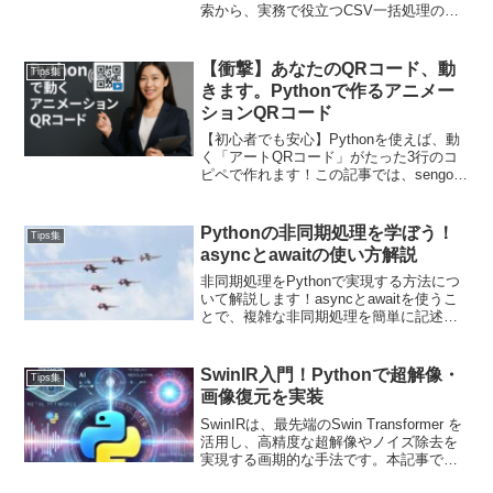
索から、実務で役立つCSV一括処理の自
動化、tkinterによるデスクトップアプリ
（GUI）作成までステップバイステップ
で学べます。コピペで動くコード付き！
【衝撃】あなたのQRコード、動
Tips集
きます。Pythonで作るアニメー
ションQRコード
【初心者でも安心】Pythonを使えば、動
く「アートQRコード」がたった3行のコ
ピペで作れます！この記事では、sengoラ
イブラリを使ったおしゃれなQRコードの
作り方を、一番やさしく解説。自分だけ
のオリジナルQRコードで周りを驚かせよ
Pythonの非同期処理を学ぼう！
Tips集
う！
asyncとawaitの使い方解説
非同期処理をPythonで実現する方法につ
いて解説します！asyncとawaitを使うこ
とで、複雑な非同期処理を簡単に記述で
き、特にI/O処理が絡むプログラムでは大
きなパフォーマンス向上が期待できま
す。また、複数のタスクを同時に実行す
SwinIR入門！Pythonで超解像・
Tips集
るためのasyncio.gatherや、エラーを適切
画像復元を実装
に処理するためのtry/exceptといった技法
も組み合わせると効果的です。
SwinIRは、最先端のSwin Transformer を
活用し、高精度な超解像やノイズ除去を
実現する画期的な手法です。本記事で
は、SwinIRの仕組みや導入方法、実際に