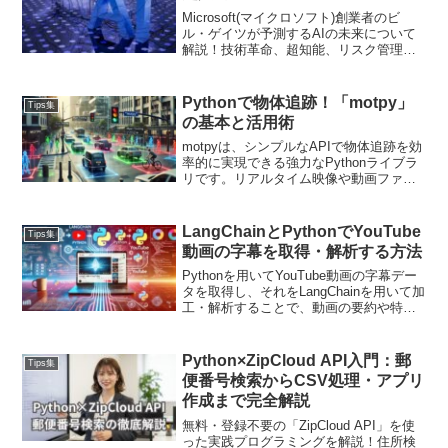
Microsoft(マイクロソフト)創業者のビ
ル・ゲイツが予測するAIの未来について
解説！技術革命、超知能、リスク管理、
生産性向上、経済民主化の視点からAIの
可能性を探ります。
Pythonで物体追跡！「motpy」
Tips集
の基本と活用術
motpyは、シンプルなAPIで物体追跡を効
率的に実現できる強力なPythonライブラ
リです。リアルタイム映像や動画ファイ
ルでの追跡を通じて、監視、解析、エン
ターテインメントなど幅広い分野で活躍
します。
LangChainとPythonでYouTube
Tips集
動画の字幕を取得・解析する方法
Pythonを用いてYouTube動画の字幕デー
タを取得し、それをLangChainを用いて加
工・解析することで、動画の要約や特定
の質問への回答を自動化できます。本記
事では、字幕データの取得方法から
LangChainを使った応用例まで、詳しく解
Python×ZipCloud API入門：郵
Tips集
説します。
便番号検索からCSV処理・アプリ
作成まで完全解説
無料・登録不要の「ZipCloud API」を使
った実践プログラミングを解説！住所検