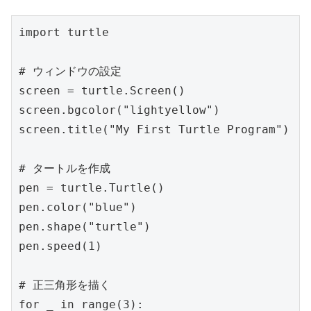
import turtle

# ウィンドウの設定

screen = turtle.Screen()

screen.bgcolor("lightyellow")

screen.title("My First Turtle Program")

# タートルを作成

pen = turtle.Turtle()

pen.color("blue")

pen.shape("turtle")

pen.speed(1)

# 正三角形を描く

for _ in range(3):
