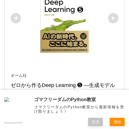
オーム社
ゼロから作るDeep Learning ❺ ―生成モデル
編
ゴマフリーダムのPython教室
ゴマフリーダムのPython教室から最新情報を受
Amazonで見る
け取りましょう！
拒否
通知
Powered by Push7
楽天市場で見る
メニュー
ホーム
検索
トップ
サイドバー