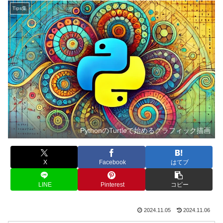
Tips集
PythonのTurtleで始めるグラフィック描画
X
Facebook
はてブ
LINE
Pinterest
コピー
2024.11.05
2024.11.06