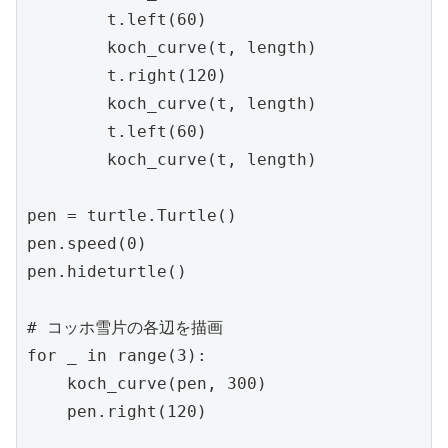
        t.left(60)

        koch_curve(t, length)

        t.right(120)

        koch_curve(t, length)

        t.left(60)

        koch_curve(t, length)

pen = turtle.Turtle()

pen.speed(0)

pen.hideturtle()

# コッホ雪片の各辺を描画

for _ in range(3):

    koch_curve(pen, 300)

    pen.right(120)
