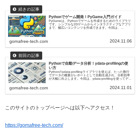
Pythonでゲーム開発！PyGame入門ガイド
PyGameは、Pythonでゲームを作成するためのライブラリ
です。シンプルな2Dゲームからインタラクティブなアプリ
まで、幅広いコンテンツを作成できます。今回は、
PyGameのインストールから基本的な使い方、簡単なゲー
ムの例と応用例までを紹介します。
2024.11.06
gomafree-tech.com
Pythonで自動データ分析！ydata-profilingの使
い方
Pythonのydata-profilingライブラリを使えば、たった数行
でデータの概要がレポートとして自動生成され、分析効率
が大幅に向上します。今回は、ydata-profilingを使ってデー
タレポートを生成する基本手順から、応用例までを紹介し
ます。
2024.11.01
gomafree-tech.com
このサイトのトップページへは以下へアクセス！
https://gomafree-tech.com/