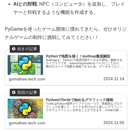
AIとの対戦
: NPC（コンピュータ）を追加し、プレイ
ヤーと対戦するような機能を作成する。
PyGameを使ったゲーム開発に慣れてきたら、ぜひオリジ
ナルゲームの制作に挑戦してみてください！
Pythonで地図を描く！leafmap徹底解説
leafmapは、Pythonで地理空間データを可視化・解析する
ライブラリです。foliumやipyleafletをベースにしており、
数行のコードで地図を描画できるため、データサイエンテ
ィストやGISエンジニア、リモートセンシングの専門家に
非常に役立つツールです。
2024.11.14
gomafree-tech.com
PythonのTurtleで始めるグラフィック描画
TurtleはPython標準ライブラリの一つで、視覚的なプログ
ラミングを通じて、コードを学びながら楽しいグラフィッ
クやアニメーションを作ることができます。Turtleの基本
的な使い方から、コッホ雪片の描画やアニメーション描画
といった応用例について詳しく見ていきましょう。
2024.11.05
gomafree-tech.com