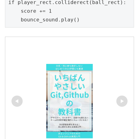
if player_rect.colliderect(ball_rect):

    score += 1

    bounce_sound.play()