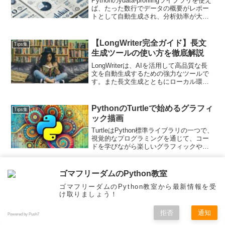
Pythonのydata-profilingライブラリを使え
ば、たった数行でデータの概要がレポー
トとして自動生成され、分析効率が大幅
に向上します。今回は、ydata-profilingを
使ってデータレポートを生成する基本手
順から、応用例までを紹介します。
【LongWriter完全ガイド】長文
Tips集
生成ツールの使い方を徹底解説
LongWriterは、AIを活用して高品質な長
文を自動生成するための強力なツールで
す。また長文生成とともにローカル環境
で実行できるツール(ローカルLLM)として
も話題です！本記事では、LongWriterの
インストールからテキスト生成の実行ま
PythonのTurtleで始めるグラフィ
Tips集
での手順を詳細に解説します。
ック描画
TurtleはPython標準ライブラリの一つで、
視覚的なプログラミングを通じて、コー
ドを学びながら楽しいグラフィックやア
ニメーションを作ることができます。
Turtleの基本的な使い方から、コッホ雪片
の描画やアニメーション描画といった応
MetaのSAMとは？最新AIモデル
ゴマフリーダムのPython教室
Tips集
用例について詳しく見ていきましょう。
で画像を自由にセグメント！
ゴマフリーダムのPython教室から最新情報を受
け取りましょう！
Metaが開発した SAM(Segment Anything
Model)は、未知のオブジェクトも高精度
にセグメントできる革新的なAIモデルと
拒否
通知
Powered by Push7
して注目を集めています。本記事では、
メニュー
ホーム
検索
トップ
サイドバー