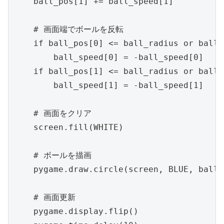
    ball_pos[1] += ball_speed[1]

    # 画面端でボールを反転

    if ball_pos[0] <= ball_radius or ball_
        ball_speed[0] = -ball_speed[0]

    if ball_pos[1] <= ball_radius or ball_
        ball_speed[1] = -ball_speed[1]

    # 画面をクリア

    screen.fill(WHITE)

    # ボールを描画

    pygame.draw.circle(screen, BLUE, ball_
    # 画面更新

    pygame.display.flip()
