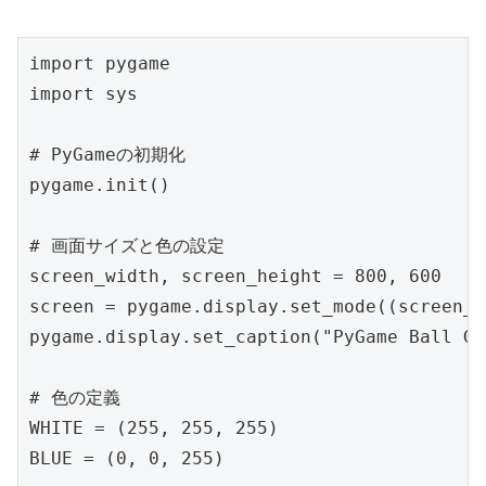
import pygame

import sys

# PyGameの初期化

pygame.init()

# 画面サイズと色の設定

screen_width, screen_height = 800, 600

screen = pygame.display.set_mode((screen_w
pygame.display.set_caption("PyGame Ball Gam
# 色の定義

WHITE = (255, 255, 255)

BLUE = (0, 0, 255)
