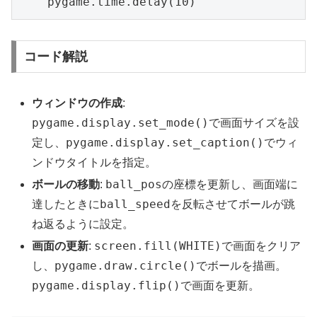
    pygame.time.delay(10)
コード解説
ウィンドウの作成
:
pygame.display.set_mode()
で画面サイズを設
pygame.display.set_caption()
定し、
でウィ
ンドウタイトルを指定。
ball_pos
ボールの移動
:
の座標を更新し、画面端に
ball_speed
達したときに
を反転させてボールが跳
ね返るように設定。
screen.fill(WHITE)
画面の更新
:
で画面をクリア
pygame.draw.circle()
し、
でボールを描画。
pygame.display.flip()
で画面を更新。