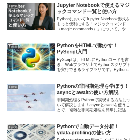
き、エンドユーザーの利便性が向上しま
Jupyter Notebookで使えるマジ
Tips集
す。
ックコマンド一覧と使い方
PythonにおいてJupyter Notebook形式を
もっと便利にする「マジックコマンド
（magic commands）」について、やさ
しく、具体例を交えてご紹介します。使
ってみることで、Notebook作業がグッと
快適になります！
PythonをHTMLで動かす！
Tips集
PyScript入門
PyScriptは、HTMLにPythonコードを書
き、Webブラウザ上でPythonスクリプト
を実行できるライブラリです。Pythonで
行っていたデータ処理やグラフ描画をブ
ラウザ上で表示できるようになります。
PyScriptの基本と応用例を紹介します。
Pythonの非同期処理を学ぼう！
Tips集
asyncとawaitの使い方解説
非同期処理をPythonで実現する方法につ
いて解説します！asyncとawaitを使うこ
とで、複雑な非同期処理を簡単に記述で
き、特にI/O処理が絡むプログラムでは大
きなパフォーマンス向上が期待できま
す。また、複数のタスクを同時に実行す
Pythonで自動データ分析！
Tips集
るためのasyncio.gatherや、エラーを適切
ydata-profilingの使い方
に処理するためのtry/exceptといった技法
も組み合わせると効果的です。