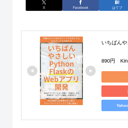
X
Facebook
はてブ
いちばんやさし
890円　Kind
Yah