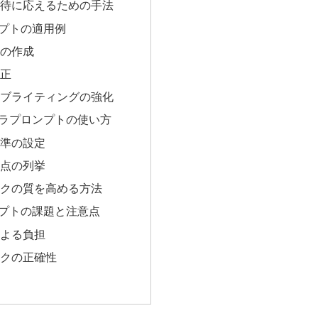
期待に応えるための手法
プトの適用例
書の作成
校正
ィブライティングの強化
ラプロンプトの使い方
基準の設定
善点の列挙
ックの質を高める方法
プトの課題と注意点
による負担
ックの正確性