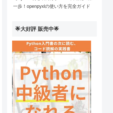
一歩！openpyxlの使い方を完全ガイド
🌟大好評 販売中🌟