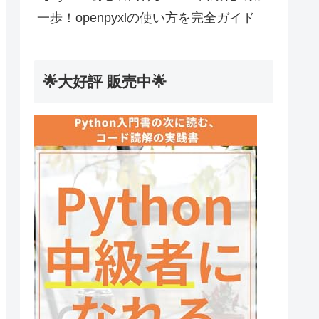
一歩！openpyxlの使い方を完全ガイド
🌟大好評 販売中🌟