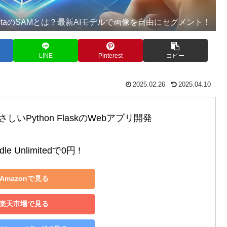
etaのSAMとは？最新AIモデルで画像を自由にセグメント！
LINE
Pinterest
コピー
2025.02.26
2025.04.10
いPython FlaskのWebアプリ開発

le Unlimitedで0円 !
Amazonで見る
楽天市場で見る