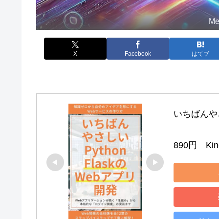
M
X
Facebook
はてブ
いちばんやさし
890円　Kind