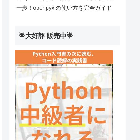
一歩！openpyxlの使い方を完全ガイド
🌟大好評 販売中🌟