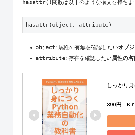
hasattr()
関数は以下のような構文を持ちま
hasattr(object, attribute)
object
: 属性の有無を確認したい
オブジ
attribute
: 存在を確認したい
属性の名
しっかり身に
890円　Kind