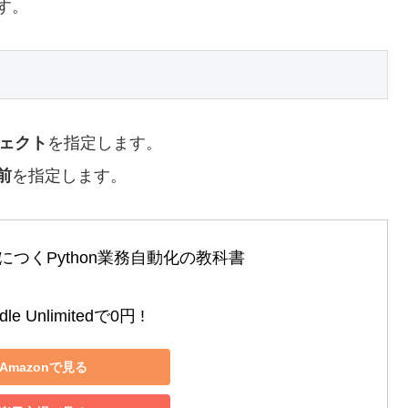
す。
ェクト
を指定します。
前
を指定します。
つくPython業務自動化の教科書

le Unlimitedで0円 !
Amazonで見る