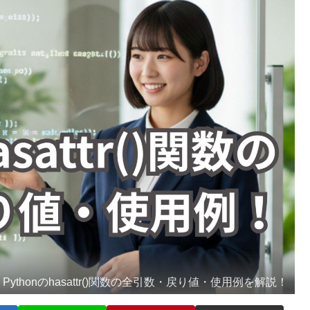
Pythonのhasattr()関数の全引数・戻り値・使用例を解説！