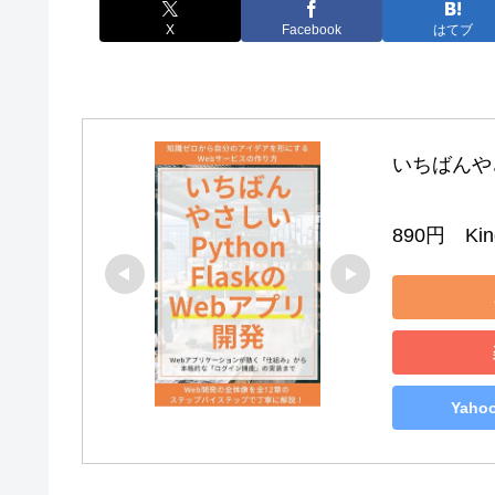
X
Facebook
はてブ
いちばんやさし
890円　Kind
Yah