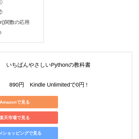
①
②
ttr()関数の応用
め
いちばんやさしいPythonの教科書

890円　Kindle Unlimitedで0円 !
Amazonで見る
楽天市場で見る
oo!ショッピングで見る