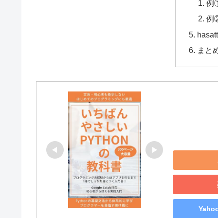
例
例
hasa
まと
Yah