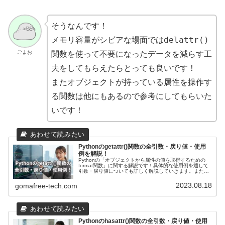
そうなんです！
delattr()
メモリ容量がシビアな場面では
ごまお
関数を使って不要になったデータを減らす工
夫をしてもらえたらとっても良いです！
またオブジェクトが持っている属性を操作す
る関数は他にもあるので参考にしてもらいた
いです！
Pythonのgetattr()関数の全引数・戻り値・使用
例を解説！
Pythonの「オブジェクトから属性の値を取得するための
format関数」に関する解説です！具体的な使用例を通して
引数・戻り値についても詳しく解説していきます。また現
場で使える関数の応用使用例も紹介しています！ダイナミ
ックな属性アクセスや属性の存在確認において、便利に活
2023.08.18
gomafree-tech.com
用されます。
Pythonのhasattr()関数の全引数・戻り値・使用