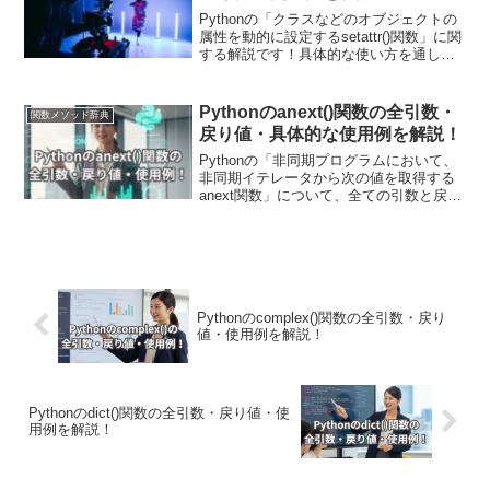
理解していただけます！
Pythonの「クラスなどのオブジェクトの
属性を動的に設定するsetattr()関数」に関
する解説です！具体的な使い方を通して
引数・戻り値についても詳しく解説して
いきます。また現場で使える関数の応用
使用例も紹介しています！getattr()関数と
Pythonのanext()関数の全引数・
関数メソッド辞典
合わせて、さまざまな分野で使用されま
戻り値・具体的な使用例を解説！
す。
Pythonの「非同期プログラムにおいて、
非同期イテレータから次の値を取得する
anext関数」について、全ての引数と戻り
値、具体的な使用例を解説しています！
具体的なコード例を通じてanext()関数の
動作を確認し、非同期イテレータから値
を取得し非同期処理を行うプログラムの
作成例も示していますので参考にしてみ
てください。
Pythonのcomplex()関数の全引数・戻り
値・使用例を解説！
Pythonのdict()関数の全引数・戻り値・使
用例を解説！