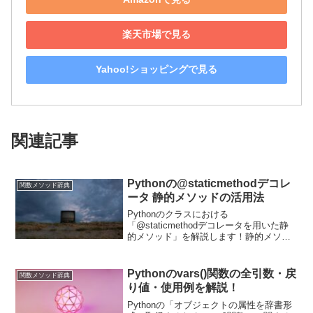
楽天市場で見る
Yahoo!ショッピングで見る
関連記事
Pythonの@staticmethodデコレ
関数メソッド辞典
ータ 静的メソッドの活用法
Pythonのクラスにおける
「@staticmethodデコレータを用いた静
的メソッド」を解説します！静的メソッ
ドは特定のクラスのインスタンスに依存
せずに呼び出すことができ、クラスから
直接アクセスできるメソッドです。ユー
Pythonのvars()関数の全引数・戻
関数メソッド辞典
ティリティ関数やファクトリーメソッド
り値・使用例を解説！
の定義など、様々なシーンで活用されま
す。
Pythonの「オブジェクトの属性を辞書形