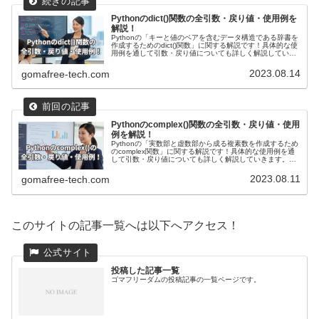
Pythonのdict()関数の全引数・戻り値・使用例を
解説！
Pythonの「キーと値のペアを含むデータ構造である辞書を
作成するためのdict()関数」に関する解説です！具体的な使
用例を通して引数・戻り値についても詳しく解説していき
ます。また現場で使える関数の応用使用例も紹介していま
す！
2023.08.14
gomafree-tech.com
Pythonのcomplex()関数の全引数・戻り値・使用
例を解説！
Pythonの「実数部と虚数部から成る複素数を作成するため
のcomplex関数」に関する解説です！具体的な使用例を通
して引数・戻り値についても詳しく解説していきます。ま
た現場で使える関数の応用使用例も紹介しています！
2023.08.11
gomafree-tech.com
このサイトの記事一覧へは以下へアクセス！
投稿した記事一覧
ゴマフリーダムの投稿記事の一覧ページです。