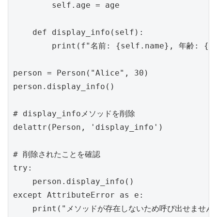
        self.age = age

    def display_info(self):

        print(f"名前: {self.name}, 年齢: {se
person = Person("Alice", 30)

person.display_info()

# display_infoメソッドを削除

delattr(Person, 'display_info')

# 削除されたことを確認

try:

    person.display_info()

except AttributeError as e:

    print("メソッドが存在しないため呼び出せません:"