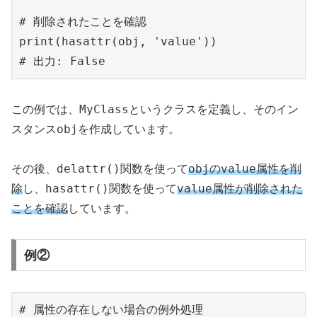
# 削除されたことを確認

print(hasattr(obj, 'value'))

MyClass
この例では、
というクラスを定義し、そのイン
obj
スタンス
を作成しています。
delattr()
obj
value
その後、
関数を使って
の
属性を削
hasattr()
value
除
し、
関数を使って
属性が削除された
ことを確認
しています。
例②
# 属性の存在しない場合の例外処理
