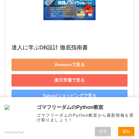
達人に学ぶDB設計 徹底指南書
Amazonで見る
楽天市場で見る
Yahoo!ショッピングで見る
ゴマフリーダムのPython教室
ゴマフリーダムのPython教室から最新情報を受
け取りましょう！
最短コースでわかる ディープラーニングの
拒否
通知
Powered by Push7
メニュー
ホーム
検索
トップ
サイドバー
数学