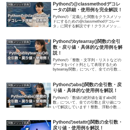
aiter関数の構文、戻り値について具体的
Pythonの@classmethodデコレ
関数メソッド辞典
なコード例を交えながら解説しており、
ータの詳細・使用例を完全解説！
処理のイメージをつかんでいただけま
す！
Pythonの「定義した関数をクラスメソッ
ドにするための@classmethodデコレー
タ」に関する解説です！クラスメソッド
について紹介した上で、具体的な使用例
を通して使用方法についても詳しく解説
していきます。また現場で使える関数の
Pythonのbytearray()関数の全引
関数メソッド辞典
応用使用例も紹介しています！
数・戻り値・具体的な使用例を解
説！
Pythonの「整数・文字列・リストなどの
データをバイト列として表現するため
bytearray関数」について、全ての引数と
戻り値、具体的な使用例に関して解説し
ています！具体的な使用例として、整数
や文字列、リストをbytearray関数を使っ
Pythonのabs()関数の全引数・戻
関数メソッド辞典
てバイト列に変換する方法や応用例を紹
り値・具体的な使用例を解説！
介しています。
Pythonの「数値の絶対値を返すabs関
数」について、全ての引数と戻り値につ
いて解説しています！整数、浮動小数点
数、複素数といった異なるデータに対し
てabs関数を使用した具体的なプログラム
例も示しています。Python初心者から上
Pythonのsetattr()関数の全引数・
関数メソッド辞典
級者まで幅広い読者にabs関数の使い方を
戻り値・使用例を解説！