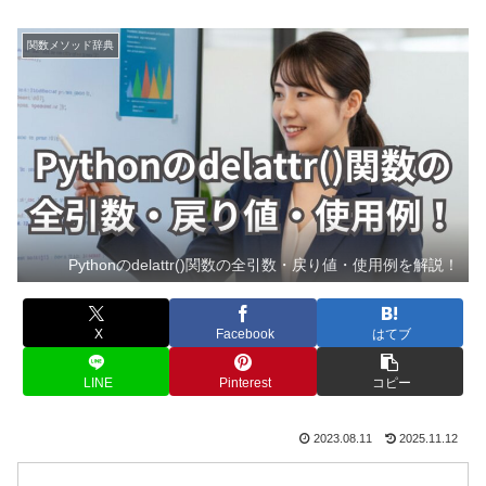
関数メソッド辞典
Pythonのdelattr()関数の全引数・戻り値・使用例を解説！
X
Facebook
はてブ
LINE
Pinterest
コピー
2023.08.11
2025.11.12