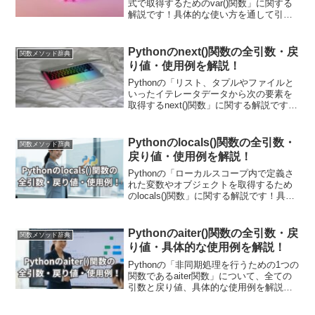
式で取得するためのvar()関数」に関する
解説です！具体的な使い方を通して引
数・戻り値についても詳しく解説してい
きます。プログラムのデバッグやオブジ
ェクトの属性を動的に操作する際に用い
Pythonのnext()関数の全引数・戻
関数メソッド辞典
ます。現場で使える関数の応用使用例も
り値・使用例を解説！
紹介しています！
Pythonの「リスト、タプルやファイルと
いったイテレータデータから次の要素を
取得するnext()関数」に関する解説です！
具体的な使用例を通して引数・戻り値に
ついても詳しく解説していきます。また
現場で使える関数の応用使用例も紹介し
Pythonのlocals()関数の全引数・
関数メソッド辞典
ています！システム開発から単純なファ
戻り値・使用例を解説！
イル読み込みまで様々な場面で用いられ
ます！
Pythonの「ローカルスコープ内で定義さ
れた変数やオブジェクトを取得するため
のlocals()関数」に関する解説です！具体
的な使用例を通して引数・戻り値につい
ても詳しく解説していきます。また現場
で使える関数の応用使用例も紹介してい
Pythonのaiter()関数の全引数・戻
関数メソッド辞典
ます！デバッグや動的なプログラム制御
り値・具体的な使用例を解説！
において非常に有用です！
Pythonの「非同期処理を行うための1つの
関数であるaiter関数」について、全ての
引数と戻り値、具体的な使用例を解説し
ます！非同期処理と組み合わせるために
非同期ジェネレーターを使う方法や、