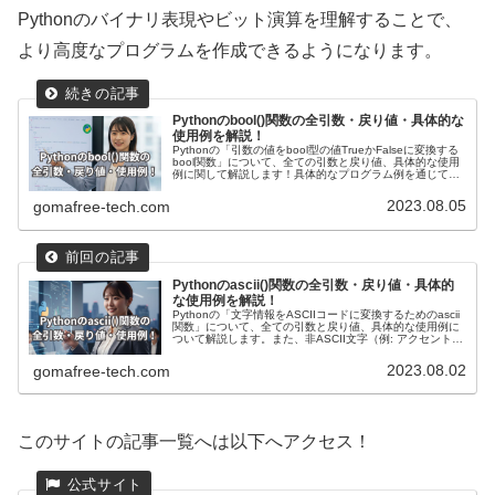
Pythonのバイナリ表現やビット演算を理解することで、
より高度なプログラムを作成できるようになります。
Pythonのbool()関数の全引数・戻り値・具体的な
使用例を解説！
Pythonの「引数の値をbool型の値TrueかFalseに変換する
bool関数」について、全ての引数と戻り値、具体的な使用
例に関して解説します！具体的なプログラム例を通じて
bool関数の動作を確認し、数値、文字列、リスト、オブジ
ェクトなどさまざまなデータ型に対して真偽を確認する方
2023.08.05
gomafree-tech.com
法を具体的に見ていきます！
Pythonのascii()関数の全引数・戻り値・具体的
な使用例を解説！
Pythonの「文字情報をASCIIコードに変換するためのascii
関数」について、全ての引数と戻り値、具体的な使用例に
ついて解説します。また、非ASCII文字（例: アクセント記
号を含む文字）をエスケープシーケンスで表現する際に特
に役立つことを説明し、初心者でもわかりやすい内容とな
2023.08.02
gomafree-tech.com
っています。
このサイトの記事一覧へは以下へアクセス！