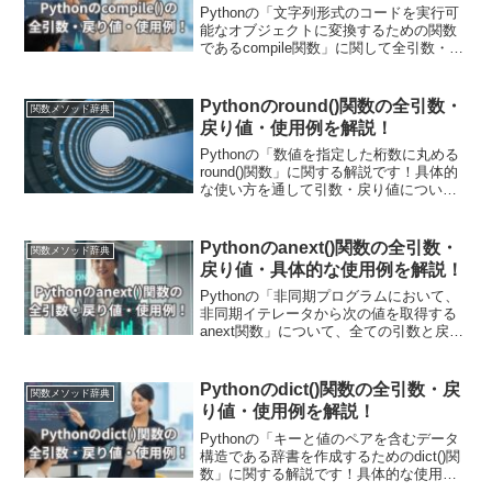
Pythonの「文字列形式のコードを実行可
能なオブジェクトに変換するための関数
であるcompile関数」に関して全引数・戻
り値・使用例を解説します！compile関数
はPythonコードをコンパイルしてバイト
コードや実行可能なオブジェクトを生成
Pythonのround()関数の全引数・
関数メソッド辞典
し、コードの実行を高速化したり、セキ
戻り値・使用例を解説！
ュリティ確保のためのコードの確認を行
う際に利用されます。
Pythonの「数値を指定した桁数に丸める
round()関数」に関する解説です！具体的
な使い方を通して引数・戻り値について
も詳しく解説していきます。また現場で
使える関数の応用使用例も紹介していま
す！round()関数は、金融計算や統計処理
Pythonのanext()関数の全引数・
関数メソッド辞典
など、さまざまな分野で使用されます。
戻り値・具体的な使用例を解説！
Pythonの「非同期プログラムにおいて、
非同期イテレータから次の値を取得する
anext関数」について、全ての引数と戻り
値、具体的な使用例を解説しています！
具体的なコード例を通じてanext()関数の
動作を確認し、非同期イテレータから値
Pythonのdict()関数の全引数・戻
関数メソッド辞典
を取得し非同期処理を行うプログラムの
り値・使用例を解説！
作成例も示していますので参考にしてみ
てください。
Pythonの「キーと値のペアを含むデータ
構造である辞書を作成するためのdict()関
数」に関する解説です！具体的な使用例
を通して引数・戻り値についても詳しく