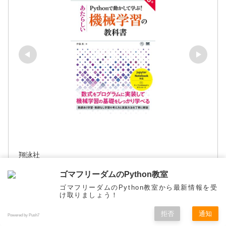
翔泳社
Pythonで動かして学ぶ！あたらしい機械学習
ゴマフリーダムのPython教室
の教科書 第3版
ゴマフリーダムのPython教室から最新情報を受
け取りましょう！
拒否
通知
Amazonで見る
Powered by Push7
メニュー
ホーム
検索
トップ
サイドバー