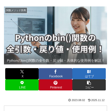
関数メソッド辞典
Pythonのbin()関数の全引数・戻り値・具体的な使用例を解説！
X
Facebook
はてブ
LINE
Pinterest
コピー
2023.08.02
2025.11.12