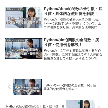
解説していきます。また現場で使える関
数の応用使用例も紹介しています！
Pythonのbool()関数の全引数・戻
関数メソッド辞典
り値・具体的な使用例を解説！
Pythonの「引数の値をbool型の値Trueか
Falseに変換するbool関数」について、全
ての引数と戻り値、具体的な使用例に関
して解説します！具体的なプログラム例
を通じてbool関数の動作を確認し、数
値、文字列、リスト、オブジェクトなど
Pythonのint()関数の全引数・戻
関数メソッド辞典
さまざまなデータ型に対して真偽を確認
り値・使用例を解説！
する方法を具体的に見ていきます！
Pythonの「文字列を整数に変換するため
のint()関数」に関する解説です！具体的な
使用例を通して引数・戻り値についても
詳しく解説していきます。また現場で使
える関数の応用使用例も紹介していま
す！数値計算やユーザーからの入力処理
において非常に有用です。
Pythonのascii()関数の全引数・戻り値・
具体的な使用例を解説！
Pythonのbool()関数の全引数・戻り値・具