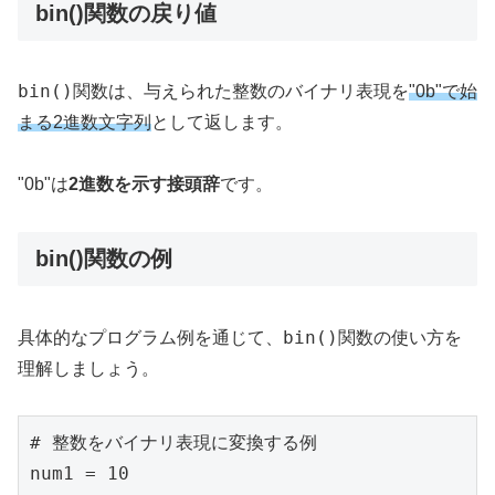
bin()関数の戻り値
bin()
関数は、与えられた整数のバイナリ表現を
"0b"で始
まる2進数文字列
として返します。
"0b"は
2進数を示す接頭辞
です。
bin()関数の例
bin()
具体的なプログラム例を通じて、
関数の使い方を
理解しましょう。
# 整数をバイナリ表現に変換する例

num1 = 10
