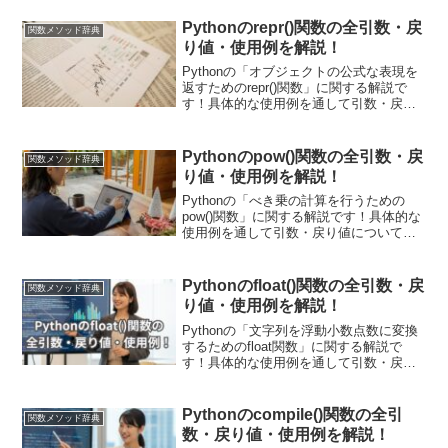
も詳しく解説していきます。また現場で
使える関数の応用使用例も紹介していま
Pythonのrepr()関数の全引数・戻
関数メソッド辞典
す！動的なプログラム制御において非常
り値・使用例を解説！
に便利です。
Pythonの「オブジェクトの公式な表現を
返すためのrepr()関数」に関する解説で
す！具体的な使用例を通して引数・戻り
値についても詳しく解説していきます。
また現場で使える関数の応用使用例も紹
介しています！repr()関数はデバッグやロ
Pythonのpow()関数の全引数・戻
関数メソッド辞典
グ出力などで役立ちます。
り値・使用例を解説！
Pythonの「べき乗の計算を行うための
pow()関数」に関する解説です！具体的な
使用例を通して引数・戻り値についても
詳しく解説していきます。また現場で使
える関数の応用使用例も紹介していま
す！pow()関数を用いて数理処理に応用し
Pythonのfloat()関数の全引数・戻
関数メソッド辞典
てみましょう！
り値・使用例を解説！
Pythonの「文字列を浮動小数点数に変換
するためのfloat関数」に関する解説で
す！具体的な使用例を通して引数・戻り
値についても詳しく解説していきます。
また現場で使える関数の応用使用例も紹
介しています！数値の解析や外部データ
Pythonのcompile()関数の全引
関数メソッド辞典
の読み込みにおいて、数値型への変換が
数・戻り値・使用例を解説！
必要な場面で利用されています。