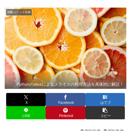
関数メソッド辞典
Pythonのsliceによるスライスの利用方法を具体的に解説！
X
Facebook
はてブ
LINE
Pinterest
コピー
2024.02.05
2024.05.09