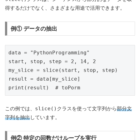
得するだけでなく、さまざまな用途で活用できます。
例① データの抽出
data = "PythonProgramming"

start, stop, step = 2, 14, 2

my_slice = slice(start, stop, step)

result = data[my_slice]

print(result)  # toPorm
slice()
この例では、
クラスを使って文字列から
部分文
字列を抽出
しています。
例② 特定の回数だけループを実行