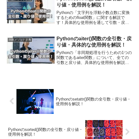
ます！デバッグや動的なプログラム制御
り値・使用例を解説！
において非常に有用です！
Pythonの「文字列を浮動小数点数に変換
するためのfloat関数」に関する解説で
す！具体的な使用例を通して引数・戻り
値についても詳しく解説していきます。
また現場で使える関数の応用使用例も紹
介しています！数値の解析や外部データ
Pythonのaiter()関数の全引数・戻
関数メソッド辞典
の読み込みにおいて、数値型への変換が
り値・具体的な使用例を解説！
必要な場面で利用されています。
Pythonの「非同期処理を行うための1つの
関数であるaiter関数」について、全ての
引数と戻り値、具体的な使用例を解説し
ます！非同期処理と組み合わせるために
非同期ジェネレーターを使う方法や、
aiter関数の構文、戻り値について具体的
なコード例を交えながら解説しており、
処理のイメージをつかんでいただけま
す！
Pythonのsetattr()関数の全引数・戻り値・
使用例を解説！
Pythonのsorted()関数の全引数・戻り値・
使用例を解説！