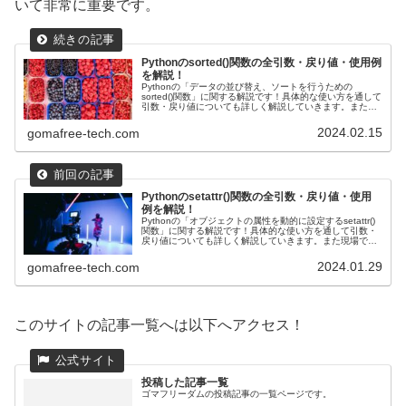
いて非常に重要です。
Pythonのsorted()関数の全引数・戻り値・使用例
を解説！
Pythonの「データの並び替え、ソートを行うための
sorted()関数」に関する解説です！具体的な使い方を通して
引数・戻り値についても詳しく解説していきます。また現
場で使える関数の応用使用例も紹介しています！文章を取
り扱う処理からシステム開発まで様々な場面でよく使われ
2024.02.15
gomafree-tech.com
ます。
Pythonのsetattr()関数の全引数・戻り値・使用
例を解説！
Pythonの「オブジェクトの属性を動的に設定するsetattr()
関数」に関する解説です！具体的な使い方を通して引数・
戻り値についても詳しく解説していきます。また現場で使
える関数の応用使用例も紹介しています！getattr()関数等
と合わせて、システム開発分野でよく使われます。
2024.01.29
gomafree-tech.com
このサイトの記事一覧へは以下へアクセス！
投稿した記事一覧
ゴマフリーダムの投稿記事の一覧ページです。