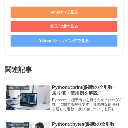
Amazonで見る
楽天市場で見る
Yahoo!ショッピングで見る
関連記事
Pythonのprint()関数の全引数・
関数メソッド辞典
戻り値・使用例を解説！
Pythonの「標準出力を行うためのprint()関
数」に関する解説です！具体的な使用例
を通して引数・戻り値についても詳しく
解説していきます。また現場で使える関
数の応用使用例も紹介しています！プロ
グレスバーの作成やデバックでも使えま
Pythonのbytes()関数の全引数・
関数メソッド辞典
すよ！