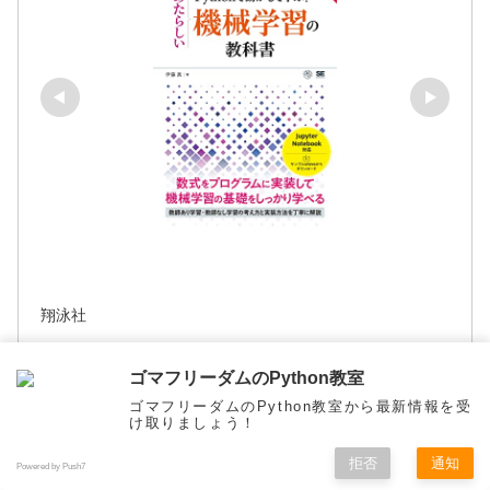
翔泳社
Pythonで動かして学ぶ！あたらしい機械学習
ゴマフリーダムのPython教室
の教科書 第3版
ゴマフリーダムのPython教室から最新情報を受
け取りましょう！
Amazonで見る
拒否
通知
Powered by Push7
メニュー
ホーム
検索
トップ
サイドバー