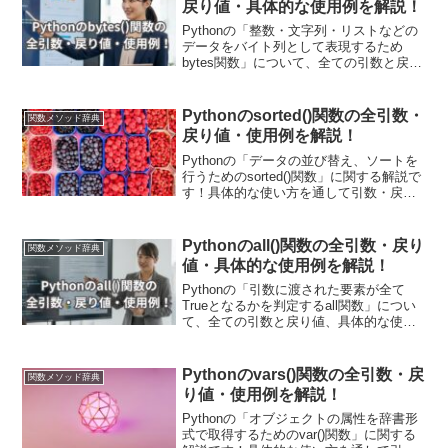
戻り値・具体的な使用例を解説！
Pythonの「整数・文字列・リストなどの
データをバイト列として表現するため
bytes関数」について、全ての引数と戻り
値、具体的な使用例に関して解説してい
ます！具体的な使用例として、整数や文
字列、リストをbytearray関数を使ってバ
Pythonのsorted()関数の全引数・
関数メソッド辞典
イト列に変換する方法や応用例を紹介し
戻り値・使用例を解説！
ています。
Pythonの「データの並び替え、ソートを
行うためのsorted()関数」に関する解説で
す！具体的な使い方を通して引数・戻り
値についても詳しく解説していきます。
また現場で使える関数の応用使用例も紹
介しています！文章を取り扱う処理から
Pythonのall()関数の全引数・戻り
関数メソッド辞典
システム開発まで様々な場面でよく使わ
値・具体的な使用例を解説！
れます。
Pythonの「引数に渡された要素が全て
Trueとなるかを判定するall関数」につい
て、全ての引数と戻り値、具体的な使用
例について解説します！初心者にもやさ
しい具体的なコード例を通じて解説しま
す。応用例として特定の条件を満たすか
Pythonのvars()関数の全引数・戻
関数メソッド辞典
どうかを一括してチェックする方法を具
り値・使用例を解説！
体的なコードを通じて紹介します！
Pythonの「オブジェクトの属性を辞書形
式で取得するためのvar()関数」に関する