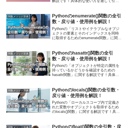
解説です！具体的な使い方を通して引
数・戻り値についても詳しく解説してい
きます。プログラムのデバッグやオブジ
ェクトの属性を動的に操作する際に用い
Pythonのenumerate()関数の全引
関数メソッド辞典
ます。現場で使える関数の応用使用例も
数・戻り値・使用例を解説！
紹介しています！
Pythonの「リストやイテラブルなオブジ
ェクトの要素とそのインデックスを同時
に取得するためのenumerate関数」に関す
る解説です！具体的な使用例を通して引
数・戻り値についても詳しく解説してい
きます。また現場で使える関数の応用使
Pythonのhasattr()関数の全引
関数メソッド辞典
用例も紹介しています！
数・戻り値・使用例を解説！
Pythonの「オブジェクトが特定の属性を
持っているかどうかを確認するための
hasattr関数」に関する解説です！具体的
な使用例を通して引数・戻り値について
も詳しく解説していきます。また現場で
使える関数の応用使用例も紹介していま
Pythonのlocals()関数の全引数・
関数メソッド辞典
す！動的なプログラム制御において非常
戻り値・使用例を解説！
に便利です。
Pythonの「ローカルスコープ内で定義さ
れた変数やオブジェクトを取得するため
のlocals()関数」に関する解説です！具体
的な使用例を通して引数・戻り値につい
ても詳しく解説していきます。また現場
で使える関数の応用使用例も紹介してい
Pythonのfloat()関数の全引数・戻
関数メソッド辞典