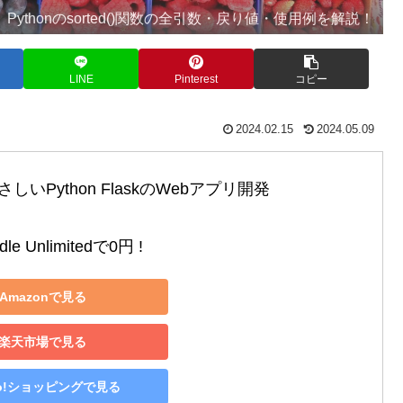
Pythonのsorted()関数の全引数・戻り値・使用例を解説！
LINE
Pinterest
コピー
2024.02.15
2024.05.09
いPython FlaskのWebアプリ開発

le Unlimitedで0円 !
Amazonで見る
楽天市場で見る
oo!ショッピングで見る