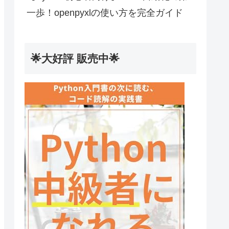
一歩！openpyxlの使い方を完全ガイド
🌟大好評 販売中🌟