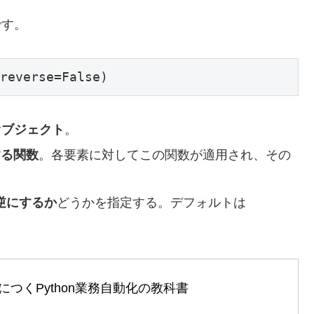
です。
reverse=False)
オブジェクト
。
する関数
。各要素に対してこの関数が適用され、その
逆にするか
どうかを指定する。デフォルトは
つくPython業務自動化の教科書
