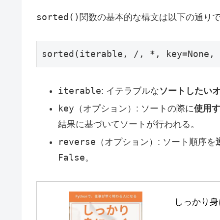
sorted()
関数の基本的な構文は以下の通り
sorted(iterable, /, *, key=None, 
iterable
: イテラブルな
ソートしたい
key
（オプション）: ソートの際に
使用
結果に基づいてソートが行われる。
reverse
（オプション）: ソート順序を
False
。
しっかり身に