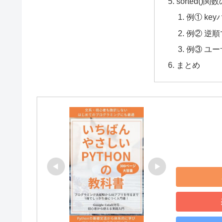
sorted()
例① ke
例② 逆
例③ ユ
まとめ