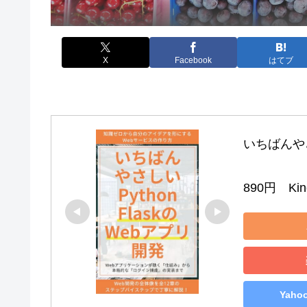
X
Facebook
はてブ
いちばんやさし
890円　Kind
Yah