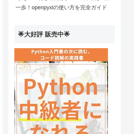
一歩！openpyxlの使い方を完全ガイド
🌟大好評 販売中🌟