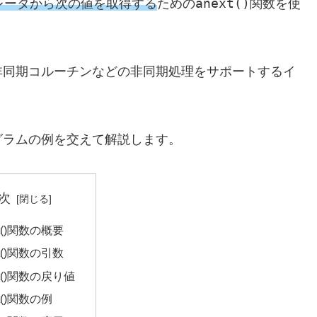
anext()
レータから次の値を取得する
ための
関数を使
非同期コルーチンなどの非同期処理をサポートするイ
グラムの例を交えて解説します。
次
xt()関数の概要
xt()関数の引数
xt()関数の戻り値
xt()関数の例