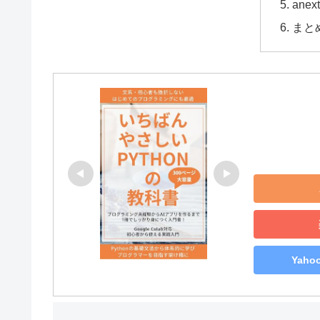
ane
まと
Yah