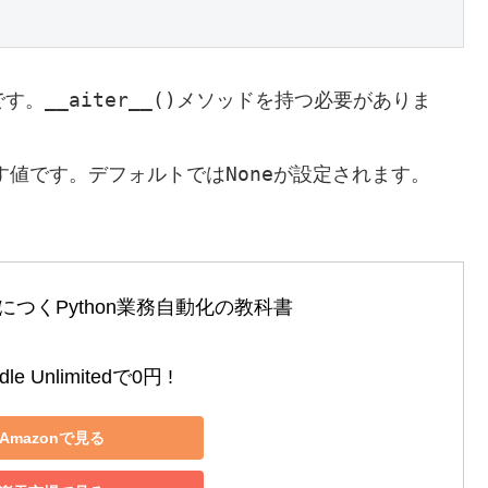
__aiter__()
です。
メソッドを持つ必要がありま
None
返す値です。デフォルトでは
が設定されます。
つくPython業務自動化の教科書

le Unlimitedで0円 !
Amazonで見る