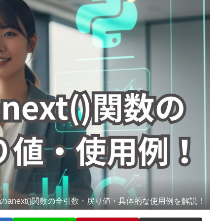
honのanext()関数の全引数・戻り値・具体的な使用例を解説！