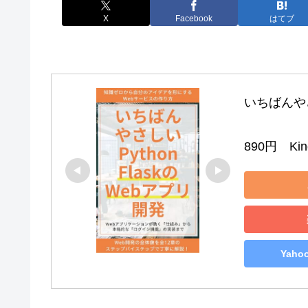
X
Facebook
はてブ
いちばんやさし
890円　Kind
Yah