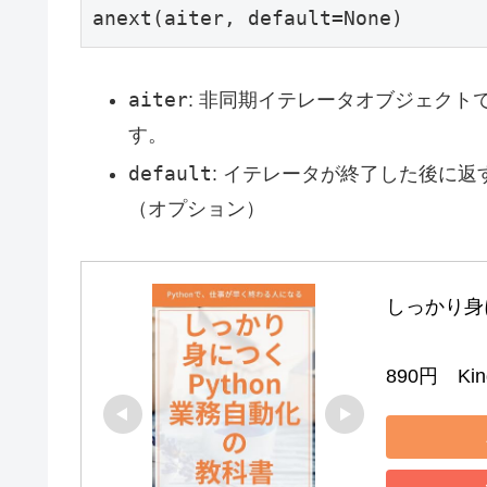
anext(aiter, default=None)
aiter
: 非同期イテレータオブジェクト
す。
default
: イテレータが終了した後に
（オプション）
しっかり身に
890円　Kind