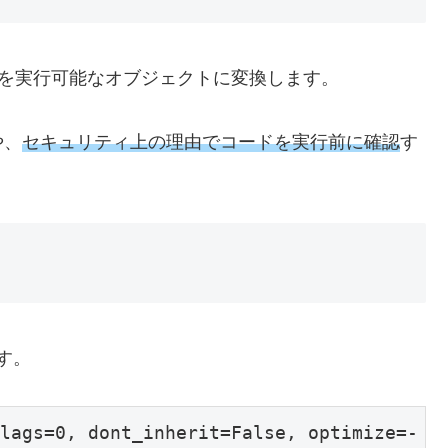
ードを実行可能なオブジェクトに変換します。
や、
セキュリティ上の理由でコードを実行前に確認
す
す。
lags=0, dont_inherit=False, optimize=- 1