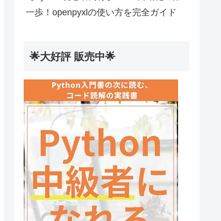
一歩！openpyxlの使い方を完全ガイド
🌟大好評 販売中🌟