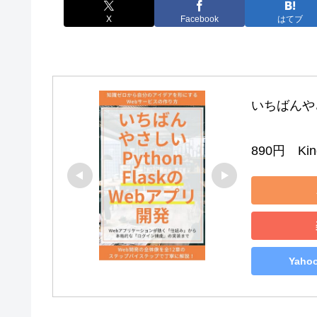
X
Facebook
はてブ
いちばんやさし
890円　Kind
Yah