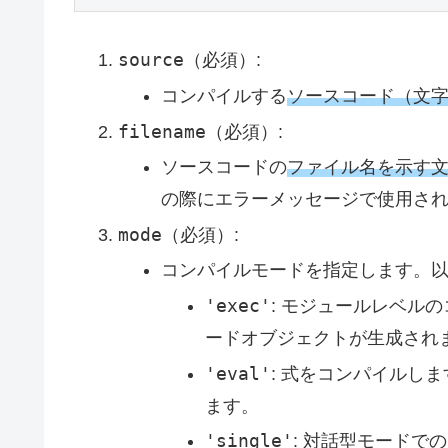
source
（必須）:
コンパイルする
ソースコード（文
filename
（必須）:
ソースコードの
ファイル名を示す
の際にエラーメッセージで使用さ
mode
（必須）:
コンパイルモードを指定します。
'exec'
: モジュールレベル
ードオブジェクトが生成され
'eval'
: 式をコンパイルし
ます。
'single'
: 対話型モードで