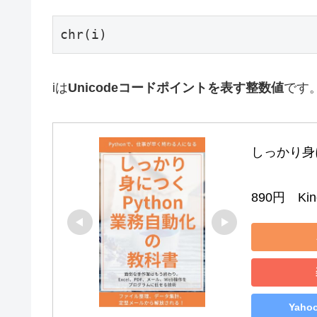
iは
Unicodeコードポイントを表す整数値
です
しっかり身に
890円　Kind
Yah