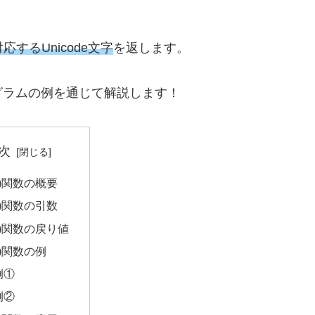
するUnicode文字
を返します。
グラムの例を通じて解説します！
次
r()関数の概要
r()関数の引数
r()関数の戻り値
r()関数の例
例①
例②