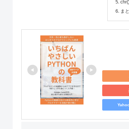
ch
ま
Yah