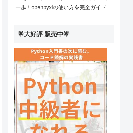
一歩！openpyxlの使い方を完全ガイド
🌟大好評 販売中🌟