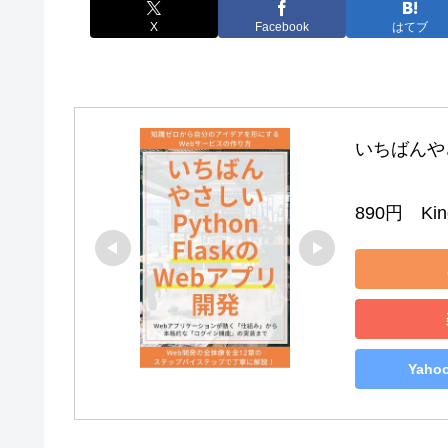
X
Facebook
はてブ
いちばんやさし
890円　Kind
Yah