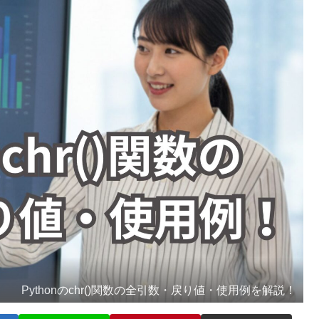
Pythonのchr()関数の全引数・戻り値・使用例を解説！