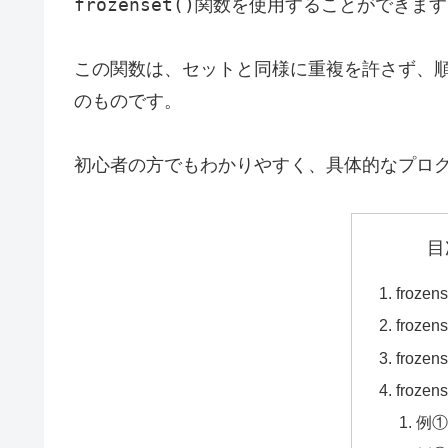
frozenset()
関数を使用することができます
この関数は、セットと同様に重複を許さず、
のものです。
初心者の方でもわかりやすく、具体的なプロ
目
froze
froze
froze
froze
例①