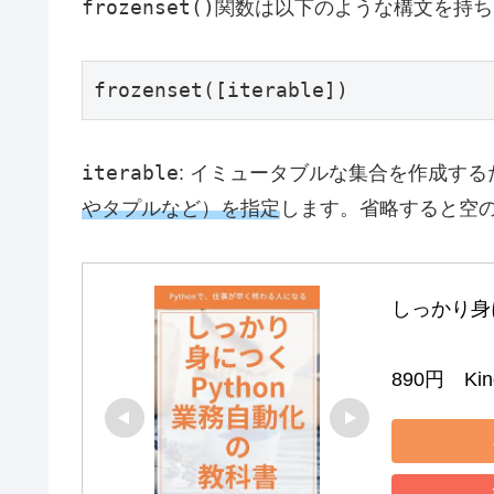
frozenset()
関数は以下のような構文を持ち
frozenset([iterable])
iterable
: イミュータブルな集合を作成す
やタプルなど）を指定
します。省略すると空のfr
しっかり身に
890円　Kind