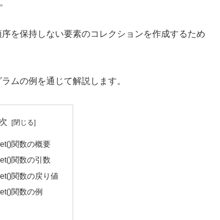
。
順序を保持しない要素のコレクションを作成するため
グラムの例を通じて解説します。
次
nset()関数の概要
nset()関数の引数
nset()関数の戻り値
nset()関数の例