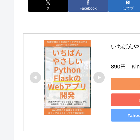
X
Facebook
はてブ
いちばんやさし
890円　Kind
Yah