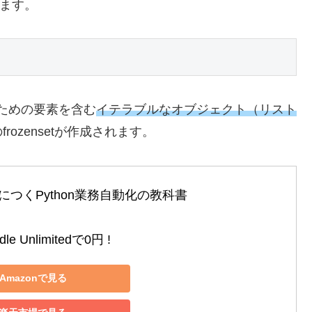
ます。
るための要素を含む
イテラブルなオブジェクト（リスト
ozensetが作成されます。
つくPython業務自動化の教科書

le Unlimitedで0円 !
Amazonで見る