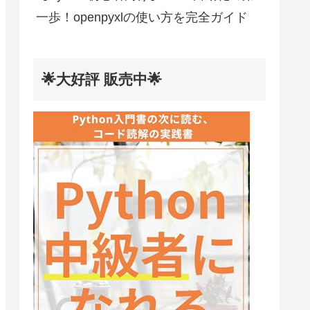
一歩！openpyxlの使い方を完全ガイド
🌟大好評 販売中🌟