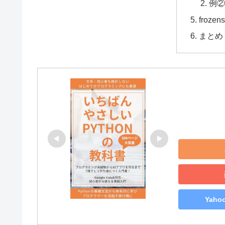
例②
froze
まとめ
Yah