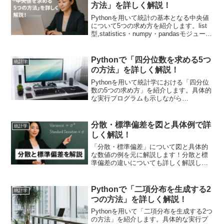
しょう！
方法」を詳しく解説！
Pythonを用いて統計の基本となる中央値
について5つの求め方を紹介します。list
型,statistics・numpy・pandasモジュール
を用いた方法を解説します。
Pythonで「四分位数を求める5つ
統計学
の方法」を詳しく解説！
Pythonを用いて統計学における「四分位
数の5つの求め方」を紹介します。具体的
な実行プログラムも示しながら
①statistics.quantiles関数、
②numpy.percentile関数、
③scipy.stats.mstats.mquantiles関数、
分散・標準偏差を図と具体例で詳
統計学
④pandas.DataFrame.quantile関数(または
しく解説！
pandas.Series.quantile関数)、⑤組み込み
関数等を用いて定義の通り求める方法を
「分散・標準偏差」について図と具体的
紹介します。
な数値の例を元に解説します！分散と標
準偏差の違いについても詳しく解説しま
す。統計を学ぶ上で基本でありつつも奥
が深い考え方です。このページで基本的
な概念を学んでいきましょう！
Pythonで「二項分布を生成する2
統計学
つの方法」を詳しく解説！
Pythonを用いて「二項分布を生成する2つ
の方法」を紹介します。具体的な実行プ