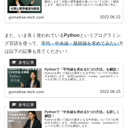
解説します！分散と標準偏差の違いについても詳しく解説
します。統計を学ぶ上で基本でありつつも奥が深い考え方
です。このページで基本的な概念を学んでいきましょう！
2022.06.22
gomafree-tech.com
また、いま良く使われている
Python
というプログラミン
グ言語を使って、
平均・中央値・最頻値を求めてみたい
方
は以下の記事も見てください！
Pythonで「平均値を求める5つの方法」を解説！
Pythonを用いて統計の基本となる平均について5つの求め
方を紹介します。list型,statistics・numpy・pandasモジュ
ールを用いた方法を解説します。
2022.06.15
gomafree-tech.com
Pythonで「中央値を求める5つの方法」を詳しく
解説！
Pythonを用いて統計の基本となる中央値について5つの求
め方を紹介します。list型,statistics・numpy・pandasモジ
ュールを用いた方法を解説します。