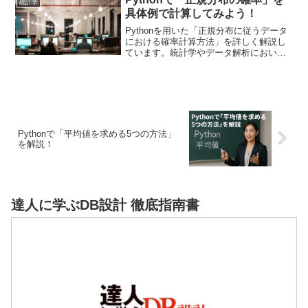
統計学
ールを使用する方法を紹介します。
具体例で計算してみよう！
Pythonを用いた「正規分布に従うデータ
における確率計算方法」を詳しく解説し
ています。統計学やデータ解析において
一般的な正規分布に焦点を当て、具体的
な問題を通じて確率を計算する手順を示
しています。正規分布の特性や確率密度
関数の概念に基づいて、Pythonを使用し
た実用的なデータ解析の手法が紹介して
います。
Pythonで「平均値を求める5つの方法」
を解説！
達人に学ぶDB設計 徹底指南書