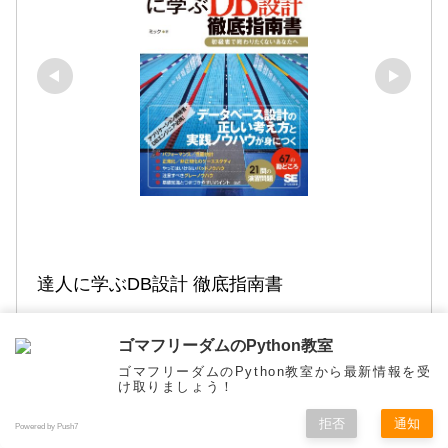
達人に学ぶDB設計 徹底指南書
Amazonで見る
ゴマフリーダムのPython教室
ゴマフリーダムのPython教室から最新情報を受
け取りましょう！
楽天市場で見る
拒否
通知
Powered by Push7
メニュー
ホーム
検索
トップ
サイドバー
Yahoo!ショッピングで見る