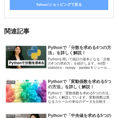
Yahoo!ショッピングで見る
関連記事
Pythonで「分散を求める4つの方
統計学
法」を詳しく解説！
Pythonを用いて統計の基本となる「分散
の4つの求め方」を紹介します。list型・
statistics・numpy・pandasモジュールを
用いた方法を解説します。
Pythonで「変動係数を求める5つ
統計学
の方法」を詳しく解説！
Pythonで「変動係数を求める5つの方法」
を詳しく解説しています。変動係数は異
なるスケールや単位のデータを比較する
際に役立ちます！具体的なプログラムを
元に5つの使い方を学んで、自身が分析し
たいデータに合わせて使い分けていきま
Pythonで「中央値を求める5つの
統計学