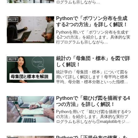
ログラムも示しながら
①numpy.random.binomial関数でデータ生
成する方法、②scipy.stats.binomモジュ
ールでデータ生成する方法を紹介しま
Pythonで「ポワソン分布を生成
統計学
す。scipyとnumpyの使い分けを具体的に
する2つの方法」を詳しく解説！
紹介します。
Pythonを用いて「ポワソン分布を生成す
る2つの方法」を紹介します。具体的な実
行プログラムも示しながら
①numpy.random.poisson関数でデータ生
成する方法、②scipy.stats.poissonモジュ
ールでデータ生成する方法を紹介しま
統計の「母集団・標本」を図で詳
統計学
す。scipyとnumpyの使い分けを具体的に
しく解説！
紹介します。
統計学の「母集団・標本」について図を
用いて詳しく解説します！母平均と標本
平均、母分散・標本分散といった指標を
理解していく上でも大切な考え方です。
大きなデータ(母集団)と抽出されたデータ
(標本)から母集団の性質を理解していくの
Pythonで「箱ひげ図を描画する4
統計学
は統計の基礎となります。
つの方法」を詳しく解説！
Pythonを用いて「箱ひげ図を描画する4つ
の方法」を紹介します。具体的な実行プ
ログラムも示しながら①matplotlibモジュ
ールを使用する方法、②seabornモジュー
ルを使用する方法、③pandasモジュール
をそのまま使用する方法、④plotlyモジュ
Pythonで「正規分布の確率」を