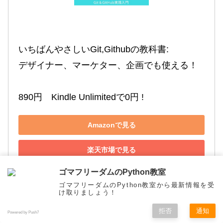
いちばんやさしいGit,Githubの教科書:

デザイナー、マーケター、企画でも使える！

890円　Kindle Unlimitedで0円 !
Amazonで見る
楽天市場で見る
ゴマフリーダムのPython教室
Yahoo!ショッピングで見る
ゴマフリーダムのPython教室から最新情報を受
け取りましょう！
拒否
通知
Powered by Push7
まとめ
メニュー
ホーム
検索
トップ
サイドバー