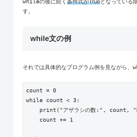
while
の後に続く
条件式がTrue
となっている
す。
while文の例
w
それでは具体的なプログラム例を見ながら、
count = 0

while count < 3:

    print("アザラシの数:", count, "
    count += 1
