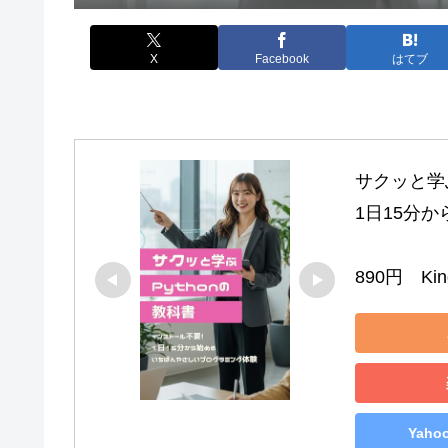
X
Facebook
はてブ
サクッと学ぶ
1日15分
890円　Kind
Yah