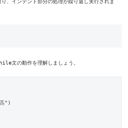
限り、インデント部分の処理が繰り返し実行されま
hile
文の動作を理解しましょう。
匹")
