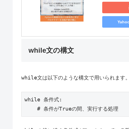
Yah
while文の構文
while
文は以下のような構文で用いられます
while 条件式:

    # 条件がTrueの間、実行する処理