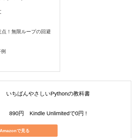
文
注意点！無限ループの回避
答例
いちばんやさしいPythonの教科書

890円　Kindle Unlimitedで0円 !
Amazonで見る