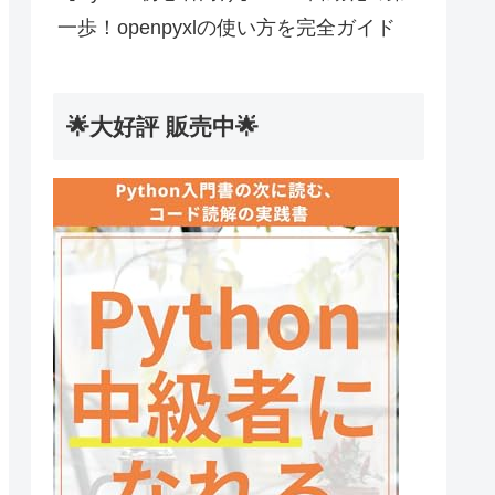
一歩！openpyxlの使い方を完全ガイド
🌟大好評 販売中🌟