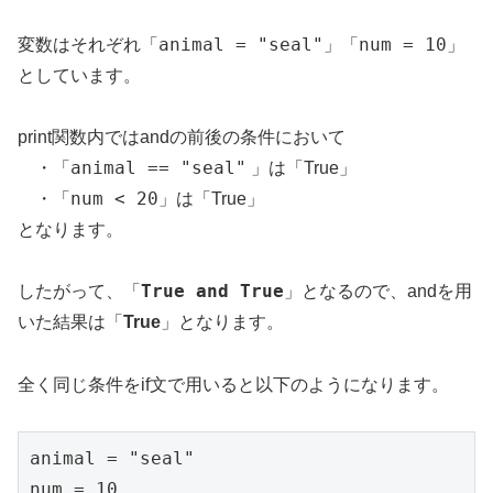
animal = "seal"
num = 10
変数はそれぞれ「
」「
」
としています。
print関数内ではandの前後の条件において
animal == "seal"
・「
」は「True」
num < 20
・「
」は「True」
となります。
True and True
したがって、「
」となるので、andを用
いた結果は「
True
」となります。
全く同じ条件をif文で用いると以下のようになります。
animal = "seal"

num = 10
