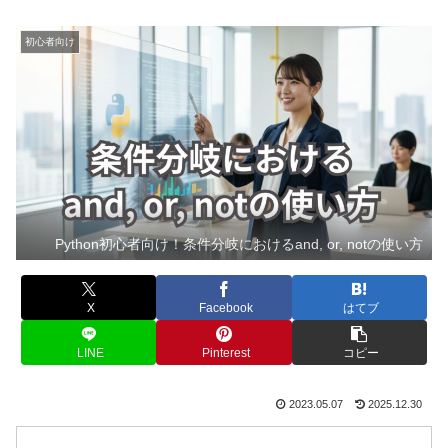
初心者向け
Python初心者向け！条件分岐におけるand, or, notの使い方
X
Facebook
はてブ
LINE
Pinterest
コピー
2023.05.07
2025.12.30