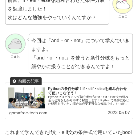
前回、if・elif・elseを組み合わせた条件分岐
を勉強しました！
ごまこ
次はどんな勉強をやっていくんですか？
今回は「and・or・not」について学んでいき
ますよ。
ごまお
「and・or・not」を使うと条件分岐をもっと
細やかに扱うことができるんですよ！
Pythonの条件分岐！if・elif・elseを組み合わせ
て使いこなそう！
Pythonプログラミング初心者の方にif・elif・else文の組み
合わせ方をわかりやすく解説します！Pythonで条件に応じ
た処理を行いたい場合は必要不可欠な知識です。if・elif・
else文を組み合わせることで、複数の条件を満たす場合と
そうでない場合で処理を分ける方法を紹介します！
2023.05.07
gomafree-tech.com
これまで学んできたif文・elif文の条件式で用いていたbool