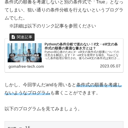
条件式の順番を考慮しないと別の条件式で「True」となっ
てしまい、狙い通りの条件分岐を行えないというプログラ
ムでした。
※詳細は以下のリンク記事を参照ください
Pythonの条件分岐で迷わない！if文・elif文の条
件式の順番の最適な書き方とは？
Python初心者のためにif・elif文の条件式の順番についての
注意点を解説します！if・elif文を使用する場合、Trueとな
った条件処理が実行され、後ろのelif文の条件式は実行され
ないため、条件式の順番には細心の注意が必要です。条件
式がTrueとなる順番に注目すべき理由を解説します！
2023.05.07
gomafree-tech.com
しかし、今回学んだandを用いると
条件式の順番を考慮し
ないようなプログラム
も書くことができます。
以下のプログラムを見てみましょう。