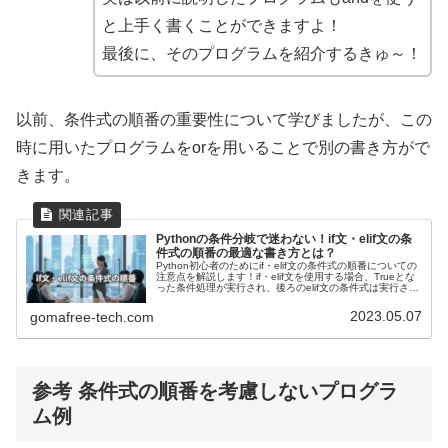
と上手く書くことができますよ！
最後に、そのプログラムを紹介するきゅ～！
以前、条件式の順番の重要性について学びましたが、この
時に用いたプログラムをorを用いることで別の書き方がで
きます。
Pythonの条件分岐で迷わない！if文・elif文の条
件式の順番の最適な書き方とは？
Python初心者のためにif・elif文の条件式の順番についての
注意点を解説します！if・elif文を使用する場合、Trueとな
った条件処理が実行され、後ろのelif文の条件式は実行され
ないため、条件式の順番には細心の注意が必要です。条件
式がTrueとなる順番に注目すべき理由を解説します！
2023.05.07
gomafree-tech.com
参考 条件式の順番を考慮しないプログラ
ム例