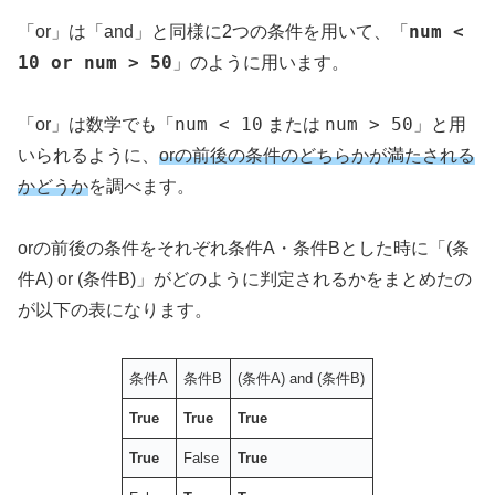
num <
「or」は「and」と同様に2つの条件を用いて、「
10 or num > 50
」のように用います。
num < 10
num > 50
「or」は数学でも「
または
」と用
いられるように、
orの前後の条件のどちらかが満たされる
かどうか
を調べます。
orの前後の条件をそれぞれ条件A・条件Bとした時に「(条
件A) or (条件B)」がどのように判定されるかをまとめたの
が以下の表になります。
条件A
条件B
(条件A) and (条件B)
True
True
True
True
False
True