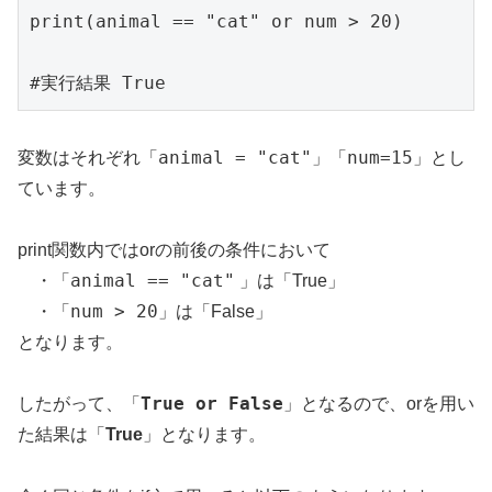
print(animal == "cat" or num > 20)

#実行結果 True
animal = "cat"
num=15
変数はそれぞれ「
」「
」とし
ています。
print関数内ではorの前後の条件において
animal == "cat"
・「
」は「True」
num > 20
・「
」は「False」
となります。
True or False
したがって、「
」となるので、orを用い
た結果は「
True
」となります。