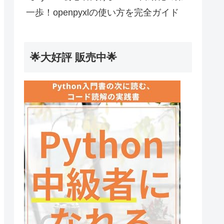
一歩！openpyxlの使い方を完全ガイド
🌟大好評 販売中🌟