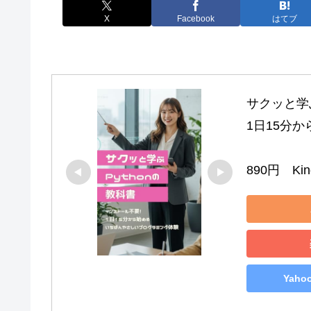
X
Facebook
はてブ
サクッと学ぶ
1日15分
890円　Kind
Yah