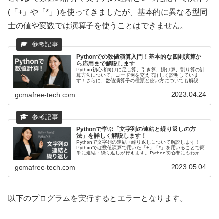
(「+」や「*」)を使ってきましたが、基本的に異なる型同
士の値や変数では演算子を使うことはできません。
Pythonでの数値演算入門！基本的な四則演算か
ら応用まで解説します
Python初心者向けに足し算、引き算、掛け算、割り算の計
算方法について、コード例を交えて詳しく説明していま
す！さらに、数値演算子の種類と使い方についても解説し
ます！記事の最後には、数値演算子を用いた計算例が紹介
され、自分で数字を変えて練習することもできます。
2023.04.24
gomafree-tech.com
Pythonで学ぶ「文字列の連結と繰り返しの方
法」を詳しく解説します！
Pythonで文字列の連結・繰り返しについて解説します！
Pythonでは数値演算で用いた「+」「*」を用いることで簡
単に連結・繰り返しが行えます。Python初心者にもわかり
やすく解説していますので、文字列の操作をまた一歩自由
にできるようになれます！
2023.05.04
gomafree-tech.com
以下のプログラムを実行するとエラーとなります。