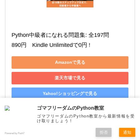
Python中級者になれる問題集: 全197問

890円　Kindle Unlimitedで0円 !
Amazonで見る
楽天市場で見る
Yahoo!ショッピングで見る
ゴマフリーダムのPython教室
ゴマフリーダムのPython教室から最新情報を受
け取りましょう！
初心者向け
変数
拒否
通知
Powered by Push7
シェアする
メニュー
ホーム
検索
トップ
サイドバー