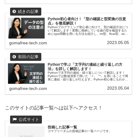
Python初心者向け！「型の確認と型変換の注意
点」を徹底解説！
Pythonプログラミング初心者に向けて、型の確認方法につ
いて解説します！変数に格納している値の型を確認するた
めにtype関数を用いる方法を紹介し、int型、float型、str型
の変数を例に型の確認を解説します。また型変換のできな
いケースについても詳しく解説しています！
2023.05.05
gomafree-tech.com
Pythonで学ぶ「文字列の連結と繰り返しの方
法」を詳しく解説します！
Pythonで文字列の連結・繰り返しについて解説します！
Pythonでは数値演算で用いた「+」「*」を用いることで簡
単に連結・繰り返しが行えます。Python初心者にもわかり
やすく解説していますので、文字列の操作をまた一歩自由
にできるようになれます！
2023.05.04
gomafree-tech.com
このサイトの記事一覧へは以下へアクセス！
投稿した記事一覧
ゴマフリーダムの投稿記事の一覧ページです。