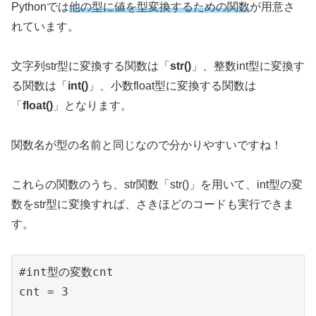
Pythonでは
他の型に値を型変換するための関数
が用意さ
れています。
文字列str型に変換する関数は「
str()
」、整数int型に変換す
る関数は「
int()
」、小数float型に変換する関数は
「
float()
」となります。
関数名が型の名前と同じなので分かりやすいですね！
これらの関数のうち、str関数「str()」を用いて、int型の変
数をstr型に変換すれば、さきほどのコードも実行できま
す。
#int型の変数cnt

cnt = 3
