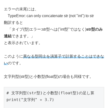
エラーの末尾には、
TypeError: can only concatenate str (not "int") to str
翻訳すると
「タイプ(型)エラー:str型へは("int型"ではなく)
str型のみ
連結
できます。」
と表示されています。
このように
異なる型同士を演算子で計算することはできな
い
のです。
文字列型(str型)と小数型(float型)の場合も同様です。
# 文字列型(str型)と小数型(float型)の足し算

print("文字列" + 3.7)
