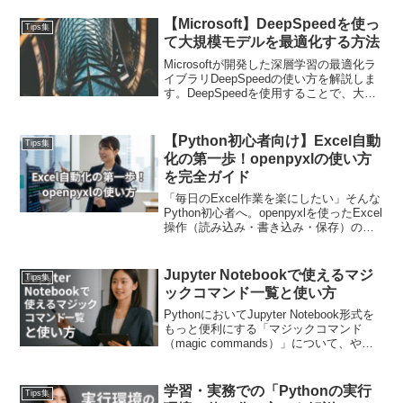
ン、そしてBlackなどの他のフォーマッタ
との併用方法を紹介します。isortを導入
【Microsoft】DeepSpeedを使っ
Tips集
することで、コードの可読性が向上し、
て大規模モデルを最適化する方法
インポート文の管理が簡単になります。
Microsoftが開発した深層学習の最適化ラ
イブラリDeepSpeedの使い方を解説しま
す。DeepSpeedを使用することで、大規
模モデルのトレーニングや推論が効率化
され、時間とリソースの節約が可能で
す！インストールから基本的な使い方、
【Python初心者向け】Excel自動
Tips集
高度な機能の活用方法まで詳細に説明し
化の第一歩！openpyxlの使い方
ます。
を完全ガイド
「毎日のExcel作業を楽にしたい」そんな
Python初心者へ。openpyxlを使ったExcel
操作（読み込み・書き込み・保存）の基
本を完全ガイド。実用的なコード例です
ぐに実践できるので、今日から業務自動
化の第一歩を踏み出せます。
Jupyter Notebookで使えるマジ
Tips集
ックコマンド一覧と使い方
PythonにおいてJupyter Notebook形式を
もっと便利にする「マジックコマンド
（magic commands）」について、やさ
しく、具体例を交えてご紹介します。使
ってみることで、Notebook作業がグッと
快適になります！
学習・実務での「Pythonの実行
Tips集