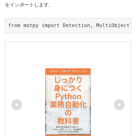
をインポートします。
from motpy import Detection, MultiObjectTr