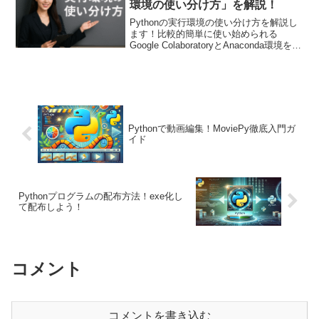
環境の使い分け方」を解説！
Pythonの実行環境の使い分け方を解説し
ます！比較的簡単に使い始められる
Google ColaboratoryとAnaconda環境を用
いるメリット・デメリットを説明しま
す。その上で著者がこの2つの環境をどの
ように使い分けているのかを説明しま
す。
Pythonで動画編集！MoviePy徹底入門ガ
イド
Pythonプログラムの配布方法！exe化し
て配布しよう！
コメント
コメントを書き込む