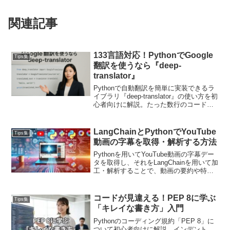
関連記事
133言語対応！PythonでGoogle
Tips集
翻訳を使うなら『deep-
translator』
Pythonで自動翻訳を簡単に実装できるラ
イブラリ『deep-translator』の使い方を初
心者向けに解説。たった数行のコード
で、Google翻訳などの機能を無料で利用
できます。面倒なAPIキー登録なしですぐ
に試せるサンプルコード付き。
LangChainとPythonでYouTube
Tips集
動画の字幕を取得・解析する方法
Pythonを用いてYouTube動画の字幕デー
タを取得し、それをLangChainを用いて加
工・解析することで、動画の要約や特定
の質問への回答を自動化できます。本記
事では、字幕データの取得方法から
LangChainを使った応用例まで、詳しく解
コードが見違える！PEP 8に学ぶ
Tips集
説します。
「キレイな書き方」入門
Pythonのコーディング規約「PEP 8」に
ついて初心者向けに解説。インデント、