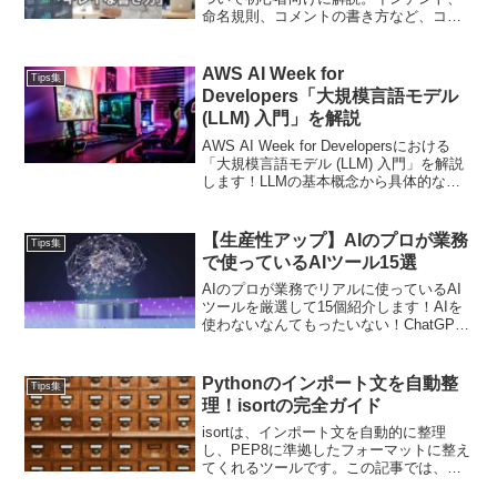
命名規則、コメントの書き方など、コー
ドの可読性を上げるための重要なポイン
トを10個に絞って紹介します。キレイな
書き方を学び、バグの少ないPythonコー
AWS AI Week for
Tips集
ドを書きましょう。
Developers「大規模言語モデル
(LLM) 入門」を解説
AWS AI Week for Developersにおける
「大規模言語モデル (LLM) 入門」を解説
します！LLMの基本概念から具体的な応
用方法までを学べます。特に、AWSの
LLMサービスを使用することで、開発者
が自分のプロジェクトに簡単にLLMを統
【生産性アップ】AIのプロが業務
Tips集
合できることが強調されています。
で使っているAIツール15選
AIのプロが業務でリアルに使っているAI
ツールを厳選して15個紹介します！AIを
使わないなんてもったいない！ChatGPT
だけではもったいない！AIの力を借り
て、生産性を最大限に引き出し、よりク
リエイティブで充実した仕事環境を築き
Pythonのインポート文を自動整
Tips集
ましょう。
理！isortの完全ガイド
isortは、インポート文を自動的に整理
し、PEP8に準拠したフォーマットに整え
てくれるツールです。この記事では、
isortの基本的な使い方、設定オプショ