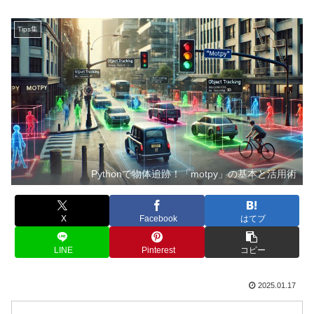
Tips集
Pythonで物体追跡！「motpy」の基本と活用術
X
Facebook
はてブ
LINE
Pinterest
コピー
2025.01.17