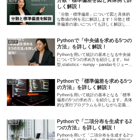
分散・標準偏差を図と具体例で詳
統計学
ールを使用する方法を紹介します。
しく解説！
「分散・標準偏差」について図と具体的
な数値の例を元に解説します！分散と標
準偏差の違いについても詳しく解説しま
す。統計を学ぶ上で基本でありつつも奥
が深い考え方です。このページで基本的
な概念を学んでいきましょう！
Pythonで「中央値を求める5つの
統計学
方法」を詳しく解説！
Pythonを用いて統計の基本となる中央値
について5つの求め方を紹介します。list
型,statistics・numpy・pandasモジュール
を用いた方法を解説します。
Pythonで「標準偏差を求める5つ
統計学
の方法」を詳しく解説！
Pythonを用いて統計の基本となる「標準
偏差の5つの求め方」を紹介します。具体
的な実行プログラムも示しながら定義通
り計算する方法、statistics.pstdev関数、
numpy.std関数、scipy.stats.tstd関数、
pandas.DataFrame.std関数を用いた方法
Pythonで「二項分布を生成する2
統計学
を解説します。
つの方法」を詳しく解説！
Pythonを用いて「二項分布を生成する2つ