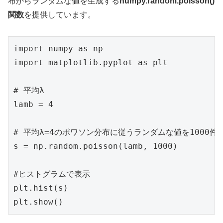
布からランダムな値を生成する
numpy.random.poisson()
関数
を提供しています。
import numpy as np

import matplotlib.pyplot as plt

# 平均λ

lamb = 4

# 平均λ=4のポワソン分布に従うランダムな値を1000件生
s = np.random.poisson(lamb, 1000)

#ヒストグラムで表示

plt.hist(s)

plt.show()