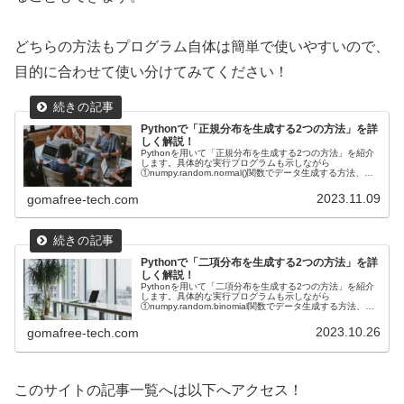
どちらの方法もプログラム自体は簡単で使いやすいので、
目的に合わせて使い分けてみてください！
Pythonで「正規分布を生成する2つの方法」を詳
しく解説！
Pythonを用いて「正規分布を生成する2つの方法」を紹介
します。具体的な実行プログラムも示しながら
①numpy.random.normal()関数でデータ生成する方法、
②scipy.stats.normモジュールでデータ生成する方法を紹介
します。scipyとnumpyの使い分けを具体的に紹介します。
2023.11.09
gomafree-tech.com
Pythonで「二項分布を生成する2つの方法」を詳
しく解説！
Pythonを用いて「二項分布を生成する2つの方法」を紹介
します。具体的な実行プログラムも示しながら
①numpy.random.binomial関数でデータ生成する方法、
②scipy.stats.binomモジュールでデータ生成する方法を紹
介します。scipyとnumpyの使い分けを具体的に紹介しま
2023.10.26
gomafree-tech.com
す。
このサイトの記事一覧へは以下へアクセス！