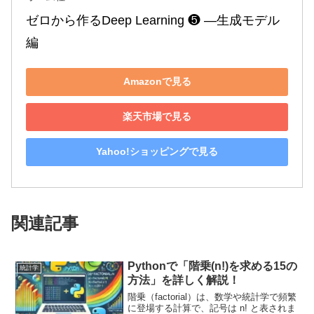
ゼロから作るDeep Learning ❺ ―生成モデル
編
Amazonで見る
楽天市場で見る
Yahoo!ショッピングで見る
関連記事
Pythonで「階乗(n!)を求める15の
統計学
方法」を詳しく解説！
階乗（factorial）は、数学や統計学で頻繁
に登場する計算で、記号は n! と表されま