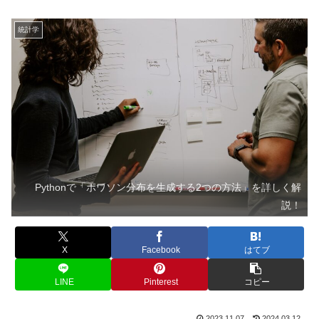
統計学
Pythonで「ポワソン分布を生成する2つの方法」を詳しく解
説！
X
Facebook
はてブ
LINE
Pinterest
コピー
2023.11.07
2024.03.12