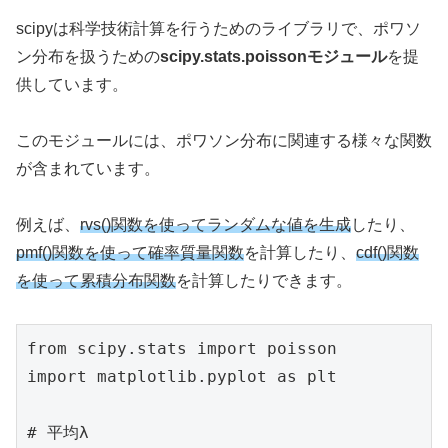
scipyは科学技術計算を行うためのライブラリで、ポワソ
ン分布を扱うための
scipy.stats.poissonモジュール
を提
供しています。
このモジュールには、ポワソン分布に関連する様々な関数
が含まれています。
例えば、
rvs()関数を使ってランダムな値を生成
したり、
pmf()関数を使って確率質量関数
を計算したり、
cdf()関数
を使って累積分布関数
を計算したりできます。
from scipy.stats import poisson

import matplotlib.pyplot as plt

# 平均λ
