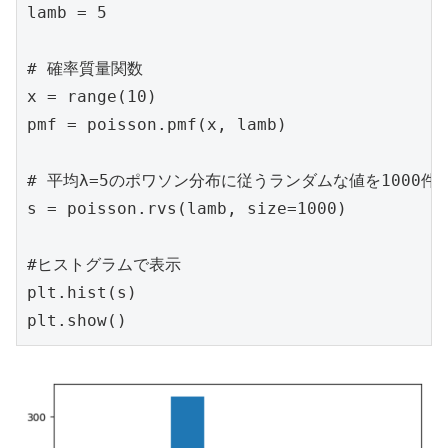
lamb = 5

# 確率質量関数

x = range(10)

pmf = poisson.pmf(x, lamb)

# 平均λ=5のポワソン分布に従うランダムな値を1000件生
s = poisson.rvs(lamb, size=1000)

#ヒストグラムで表示

plt.hist(s)

plt.show()