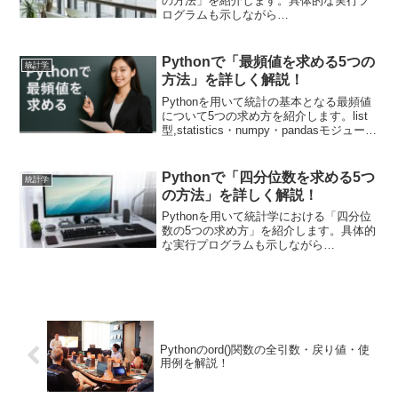
の方法」を紹介します。具体的な実行プ
ログラムも示しながら
①numpy.random.binomial関数でデータ生
成する方法、②scipy.stats.binomモジュ
ールでデータ生成する方法を紹介しま
Pythonで「最頻値を求める5つの
統計学
す。scipyとnumpyの使い分けを具体的に
方法」を詳しく解説！
紹介します。
Pythonを用いて統計の基本となる最頻値
について5つの求め方を紹介します。list
型,statistics・numpy・pandasモジュール
を用いた方法を解説します。
Pythonで「四分位数を求める5つ
統計学
の方法」を詳しく解説！
Pythonを用いて統計学における「四分位
数の5つの求め方」を紹介します。具体的
な実行プログラムも示しながら
①statistics.quantiles関数、
②numpy.percentile関数、
③scipy.stats.mstats.mquantiles関数、
④pandas.DataFrame.quantile関数(または
pandas.Series.quantile関数)、⑤組み込み
関数等を用いて定義の通り求める方法を
紹介します。
Pythonのord()関数の全引数・戻り値・使
用例を解説！