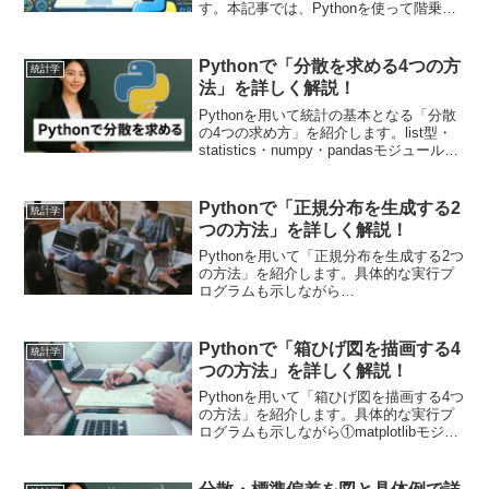
す。本記事では、Pythonを使って階乗を
計算する15個の方法を詳しく解説しま
す。
Pythonで「分散を求める4つの方
統計学
法」を詳しく解説！
Pythonを用いて統計の基本となる「分散
の4つの求め方」を紹介します。list型・
statistics・numpy・pandasモジュールを
用いた方法を解説します。
Pythonで「正規分布を生成する2
統計学
つの方法」を詳しく解説！
Pythonを用いて「正規分布を生成する2つ
の方法」を紹介します。具体的な実行プ
ログラムも示しながら
①numpy.random.normal()関数でデータ生
成する方法、②scipy.stats.normモジュー
ルでデータ生成する方法を紹介します。
Pythonで「箱ひげ図を描画する4
統計学
scipyとnumpyの使い分けを具体的に紹介
つの方法」を詳しく解説！
します。
Pythonを用いて「箱ひげ図を描画する4つ
の方法」を紹介します。具体的な実行プ
ログラムも示しながら①matplotlibモジュ
ールを使用する方法、②seabornモジュー
ルを使用する方法、③pandasモジュール
をそのまま使用する方法、④plotlyモジュ