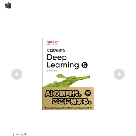
編
オーム社