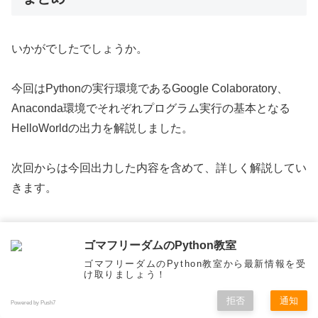
いかがでしたでしょうか。
今回はPythonの実行環境であるGoogle Colaboratory、
Anaconda環境でそれぞれプログラム実行の基本となる
HelloWorldの出力を解説しました。
次回からは今回出力した内容を含めて、詳しく解説してい
きます。
お楽しみに！
ゴマフリーダムのPython教室
ゴマフリーダムのPython教室から最新情報を受
🌟大好評初心者向け書籍🌟
け取りましょう！
拒否
通知
Powered by Push7
メニュー
ホーム
検索
トップ
サイドバー