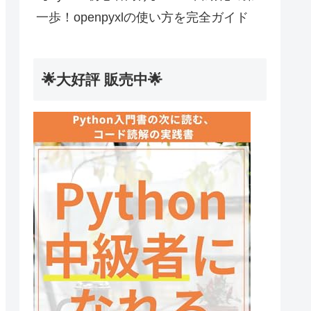
一歩！openpyxlの使い方を完全ガイド
🌟大好評 販売中🌟