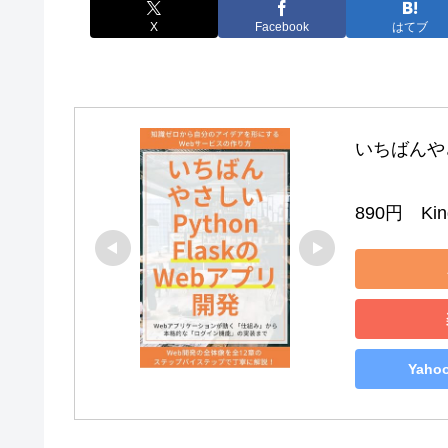
X
Facebook
はてブ
いちばんやさし
890円　Kind
Yah