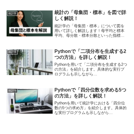
①numpy.random.normal()関数でデータ生
成する方法、②scipy.stats.normモジュー
ルでデータ生成する方法を紹介します。
統計の「母集団・標本」を図で詳
統計学
scipyとnumpyの使い分けを具体的に紹介
しく解説！
します。
統計学の「母集団・標本」について図を
用いて詳しく解説します！母平均と標本
平均、母分散・標本分散といった指標を
理解していく上でも大切な考え方です。
大きなデータ(母集団)と抽出されたデータ
(標本)から母集団の性質を理解していくの
Pythonで「二項分布を生成する2
統計学
は統計の基礎となります。
つの方法」を詳しく解説！
Pythonを用いて「二項分布を生成する2つ
の方法」を紹介します。具体的な実行プ
ログラムも示しながら
①numpy.random.binomial関数でデータ生
成する方法、②scipy.stats.binomモジュ
ールでデータ生成する方法を紹介しま
Pythonで「四分位数を求める5つ
統計学
す。scipyとnumpyの使い分けを具体的に
の方法」を詳しく解説！
紹介します。
Pythonを用いて統計学における「四分位
数の5つの求め方」を紹介します。具体的
な実行プログラムも示しながら
①statistics.quantiles関数、
②numpy.percentile関数、
③scipy.stats.mstats.mquantiles関数、
④pandas.DataFrame.quantile関数(または