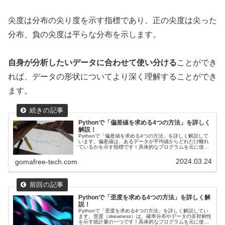
尖度は分布の尖り度を示す指標であり、正の尖度は尖った
分布、負の尖度は平らな分布を示します。
自身が分析したいデータに合わせて使い分ける
ことができ
れば、データの形状についてより深く理解することができ
ます。
Pythonで「偏差値を求める4つの方法」を詳しく
解説！
Pythonで「偏差値を求める4つの方法」を詳しく解説して
います。偏差値は、あるデータが平均値からどれだけ離れ
ているかを示す指標です！具体的なプログラムを元に使い
方を学んで、自身が分析したいデータに合わせて使い分け
ていきましょう！
2024.03.24
gomafree-tech.com
Pythonで「歪度を求める4つの方法」を詳しく解
説！
Pythonで「歪度を求める4つの方法」を詳しく解説してい
ます。歪度（skewness）は、確率分布やデータの非対称性
を示す統計量の一つです！具体的なプログラムを元に使い