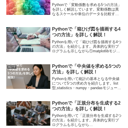
Pythonで「変動係数を求める5つの方法」
を詳しく解説しています。変動係数は異
なるスケールや単位のデータを比較する
際に役立ちます！具体的なプログラムを
元に5つの使い方を学んで、自身が分析し
たいデータに合わせて使い分けていきま
Pythonで「箱ひげ図を描画する4
統計学
しょう！
つの方法」を詳しく解説！
Pythonを用いて「箱ひげ図を描画する4つ
の方法」を紹介します。具体的な実行プ
ログラムも示しながら①matplotlibモジュ
ールを使用する方法、②seabornモジュー
ルを使用する方法、③pandasモジュール
をそのまま使用する方法、④plotlyモジュ
Pythonで「中央値を求める5つの
統計学
ールを使用する方法を紹介します。
方法」を詳しく解説！
Pythonを用いて統計の基本となる中央値
について5つの求め方を紹介します。list
型,statistics・numpy・pandasモジュール
を用いた方法を解説します。
Pythonで「正規分布を生成する2
統計学
つの方法」を詳しく解説！
Pythonを用いて「正規分布を生成する2つ
の方法」を紹介します。具体的な実行プ
ログラムも示しながら