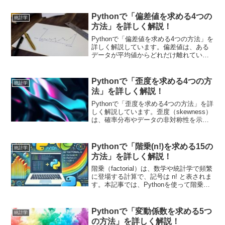
Pythonで「偏差値を求める4つの
統計学
方法」を詳しく解説！
Pythonで「偏差値を求める4つの方法」を
詳しく解説しています。偏差値は、ある
データが平均値からどれだけ離れている
かを示す指標です！具体的なプログラム
を元に使い方を学んで、自身が分析した
いデータに合わせて使い分けていきまし
Pythonで「歪度を求める4つの方
統計学
ょう！
法」を詳しく解説！
Pythonで「歪度を求める4つの方法」を詳
しく解説しています。歪度（skewness）
は、確率分布やデータの非対称性を示す
統計量の一つです！具体的なプログラム
を元に使い方を学んで、自身が分析した
いデータに合わせて使い分けていきまし
Pythonで「階乗(n!)を求める15の
統計学
ょう！
方法」を詳しく解説！
階乗（factorial）は、数学や統計学で頻繁
に登場する計算で、記号は n! と表されま
す。本記事では、Pythonを使って階乗を
計算する15個の方法を詳しく解説しま
す。
Pythonで「変動係数を求める5つ
統計学
の方法」を詳しく解説！