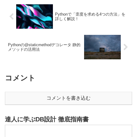
pandas.Series.quantile関数)、⑤組み込み
関数等を用いて定義の通り求める方法を
紹介します。
Pythonで「歪度を求める4つの方法」を
詳しく解説！
Pythonの@staticmethodデコレータ 静的
メソッドの活用法
コメント
コメントを書き込む
達人に学ぶDB設計 徹底指南書