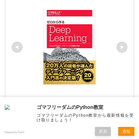
ゴマフリーダムのPython教室
ゼロから作るDeep Learning ―Pythonで学ぶ
ゴマフリーダムのPython教室から最新情報を受
け取りましょう！
ディープラーニングの理論と実装
拒否
通知
Powered by Push7
メニュー
ホーム
検索
トップ
サイドバー
Amazonで見る