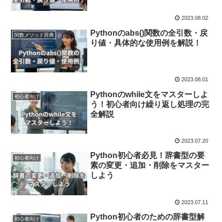
2023.08.02
Pythonのabs()関数の全引数・戻
関数メソッド辞典
り値・具体的な使用例を解説！
2023.08.01
Pythonのwhile文をマスターしよ
初心者向け
う！初心者向け繰り返し処理の完
全解説
2023.07.20
Python初心者必見！辞書型の要
初心者向け
素の変更・追加・削除をマスター
しよう
2023.07.11
Python初心者のための辞書型解
初心者向け