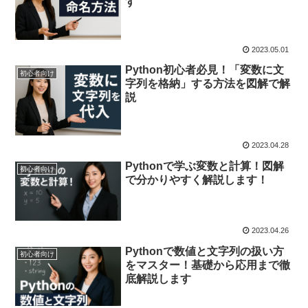
す
2023.05.01
Python初心者必見！「変数に文
初心者向け
字列を格納」する方法を図解で解
説
2023.04.28
Pythonで学ぶ変数と計算！図解
初心者向け
で分かりやすく解説します！
2023.04.26
Pythonで数値と文字列の扱い方
初心者向け
をマスター！基礎から応用まで徹
底解説します