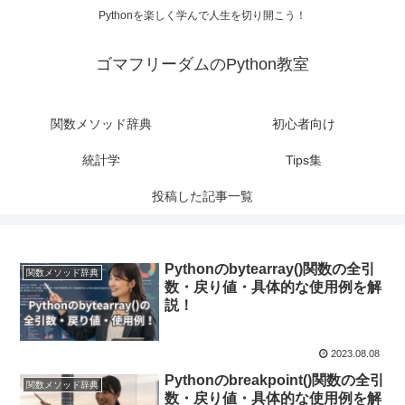
Pythonを楽しく学んで人生を切り開こう！
ゴマフリーダムのPython教室
関数メソッド辞典
初心者向け
統計学
Tips集
投稿した記事一覧
Pythonのbytearray()関数の全引
関数メソッド辞典
数・戻り値・具体的な使用例を解
説！
2023.08.08
Pythonのbreakpoint()関数の全引
関数メソッド辞典
数・戻り値・具体的な使用例を解